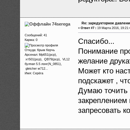
Re: заредукторное давлени
74serega
«
Ответ #7 :
19 Марта 2016, 19:21:
Сообщений: 41
Спасибо...
Карма: 0
Понимание про
Откуда: Крым Керчь
Арсенал: Мр651(рср),
желание друка
хт501(рср), QB79(рср), VL12
булпап 5.5 лонг(N_0851),
Может кто нас
gletcher м712...
Имя: Серёга
подскажет , чт
Думаю точить 
закреплением 
запресовать к