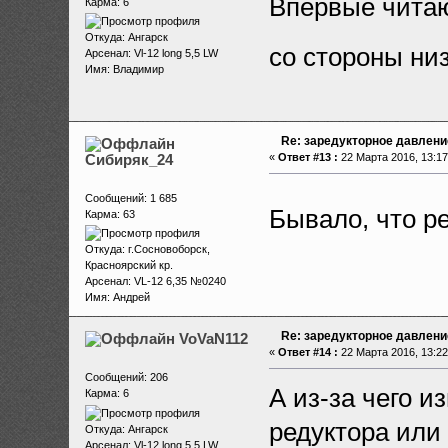
Впервые читаю
Карма: 6
Откуда: Ангарск
со стороны ни
Арсенал: Vl-12 long 5,5 LW
Имя: Владимир
Re: заредукторное давлени
Сибиряк_24
«
Ответ #13 :
22 Марта 2016, 13:17
Сообщений: 1 685
Бывало, что р
Карма: 63
Откуда: г.Сосновоборск,
Красноярский кр.
Арсенал: VL-12 6,35 №0240
Имя: Андрей
Re: заредукторное давлени
VoVaN112
«
Ответ #14 :
22 Марта 2016, 13:22
Сообщений: 206
А из-за чего и
Карма: 6
редуктора или
Откуда: Ангарск
Арсенал: Vl-12 long 5,5 LW