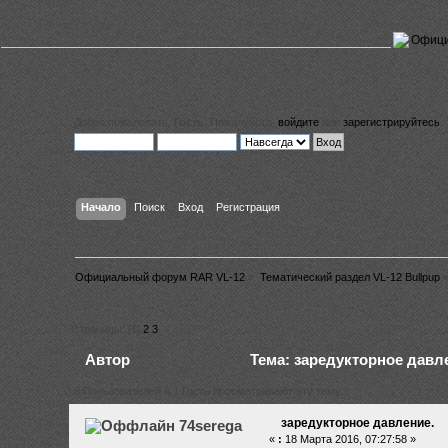
Добро пожаловать,
Гость
. Пожалуйста,
войдите
или
зарегистрируйтесь
.
Начало
Поиск
Вход
Регистрация
Официальный форум RAR VL-12
»
Тематический раздел VL-12 Bullpup
Страницы: [
1
]
2
3
Автор
Тема: заредукторное давле
0 Пользователей и 1 Гость просматривают эту тему.
заредукторное давление.
74serega
«
:
18 Марта 2016, 07:27:58 »