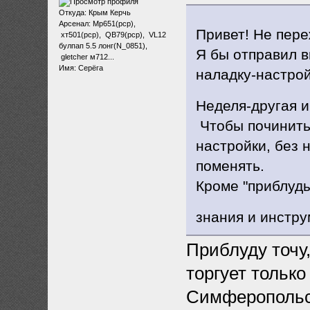
Откуда: Крым Керчь
Арсенал: Мр651(рср),
Привет! Не пере
хт501(рср), QB79(рср), VL12
булпап 5.5 лонг(N_0851),
Я бы отправил 
gletcher м712...
Имя: Серёга
наладку-настрой
Неделя-другая и
Чтобы починить 
настройки, без н
поменять.
Кроме "приблуд
знания и инстру
Приблуду точу
торгует только
Симферопольс