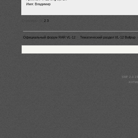
Имя: Владимир
Страницы: [
1
]
2
3
Официальный форум RAR VL-12
»
Тематический раздел VL-12 Bullpup
SMF 2.0.1
XHTM