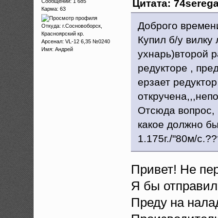
Цитата: 74serega
Сообщений: 1 685
Карма: 63
Доброго времени
Откуда: г.Сосновоборск,
Красноярский кр.
Купил б/у вилку 
Арсенал: VL-12 6,35 №0240
Имя: Андрей
ухнарь)второй р
редукторе , пре
ерзает редуктор
откручена,,,неп
Отсюда вопрос, 
какое должно бы
1.175г./"80м/с.??
Привет! Не пе
Я бы отправил
Преду на нала