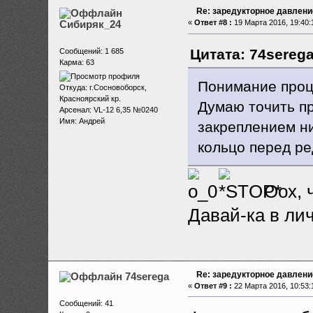
Re: заредукторное давлени
Сибиряк_24
«
Ответ #8 :
19 Марта 2016, 19:40:
Цитата: 74serega
Сообщений: 1 685
Карма: 63
Понимание проц
Откуда: г.Сосновоборск,
Красноярский кр.
Думаю точить пр
Арсенал: VL-12 6,35 №0240
Имя: Андрей
закреплением ни
кольцо перед ре
Оох, ч
Давай-ка в лич
Re: заредукторное давлени
74serega
«
Ответ #9 :
22 Марта 2016, 10:53:
Сообщений: 41