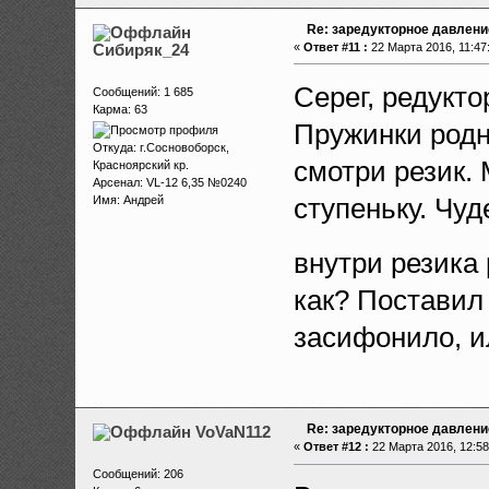
Re: заредукторное давлени
Сибиряк_24
«
Ответ #11 :
22 Марта 2016, 11:47
Серег, редукто
Сообщений: 1 685
Карма: 63
Пружинки родны
Откуда: г.Сосновоборск,
смотри резик. 
Красноярский кр.
Арсенал: VL-12 6,35 №0240
ступеньку. Чуд
Имя: Андрей
внутри резика
как? Поставил
засифонило, и
Re: заредукторное давлени
VoVaN112
«
Ответ #12 :
22 Марта 2016, 12:58
Сообщений: 206