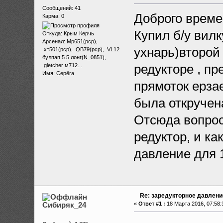
Сообщений: 41
Доброго време
Карма: 0
Купил б/у вилк
Откуда: Крым Керчь
Арсенал: Мр651(рср),
ухнарь)второй 
хт501(рср), QB79(рср), VL12
булпап 5.5 лонг(N_0851),
редукторе , пр
gletcher м712...
Имя: Серёга
прямоток ерзае
была откручен
Отсюда вопрос
редуктор, и ка
давление для 1
Re: заредукторное давлени
Сибиряк_24
«
Ответ #1 :
18 Марта 2016, 07:58: