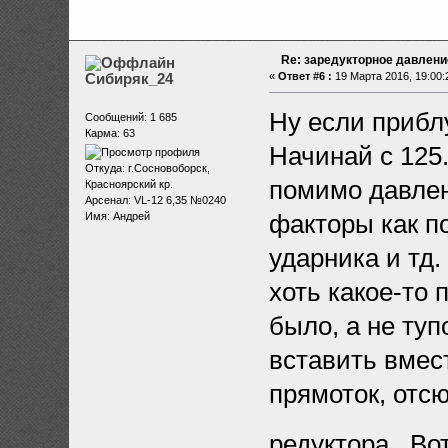
Re: заредукторное давлени
Сибиряк_24
«
Ответ #6 :
19 Марта 2016, 19:00:
Ну если приблу
Сообщений: 1 685
Карма: 63
Начинай с 125.
Откуда: г.Сосновоборск,
помимо давлен
Красноярский кр.
Арсенал: VL-12 6,35 №0240
факторы как п
Имя: Андрей
ударника и тд.
хоть какое-то
было, а не туп
вставить вмест
прямоток, отсю
редуктора.. Во