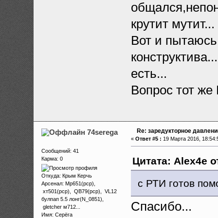
общался,непон
крутит мутит...
Вот и пытаюс
конструктива..
есть...
Вопрос тот ж
Re: заредукторное давлени
74serega
«
Ответ #5 :
19 Марта 2016, 18:54:
Сообщений: 41
Цитата: Alex4e о
Карма: 0
Откуда: Крым Керчь
с РТИ готов пом
Арсенал: Мр651(рср),
хт501(рср), QB79(рср), VL12
булпап 5.5 лонг(N_0851),
Спасибо...
gletcher м712...
Имя: Серёга