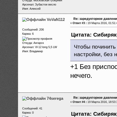
Откуда: Московская губерния
Арсенал: Зубастое весло
Имя: Алексей
Re: заредукторное давлени
VoVaN112
«
Ответ #3 :
19 Марта 2016, 01:51:
Сообщений: 206
Цитата: Сибиряк_
Карма: 6
Откуда: Ангарск
Чтобы починить 
Арсенал: Vl-12 long 5,5 LW
Имя: Владимир
настройки, без н
+1 Без приспо
нечего.
Re: заредукторное давлени
74serega
«
Ответ #4 :
19 Марта 2016, 18:53:
Сообщений: 41
Цитата: Сибиряк_
Карма: 0