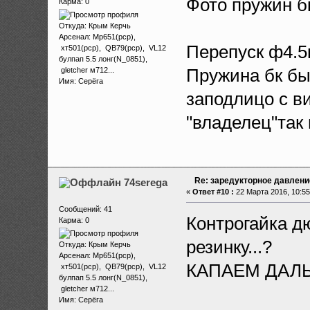
Фото пружин б
Карма: 0
Откуда: Крым Керчь
Арсенал: Мр651(рср),
Перепуск ф4.5
хт501(рср), QB79(рср), VL12
булпап 5.5 лонг(N_0851),
Пружина бк бы
gletcher м712...
Имя: Серёга
заподлицо с 
"владелец"так 
Re: заредукторное давлени
74serega
«
Ответ #10 :
22 Марта 2016, 10:55
Сообщений: 41
Контрогайка д
Карма: 0
резинку...?
Откуда: Крым Керчь
Арсенал: Мр651(рср),
КАПАЕМ ДАЛЬ
хт501(рср), QB79(рср), VL12
булпап 5.5 лонг(N_0851),
gletcher м712...
Имя: Серёга