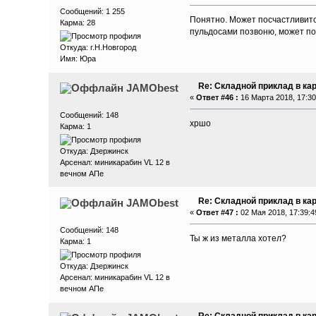
Сообщений: 1 255
Понятно. Может посчастливится
Карма: 28
пульдосами позвоню, может по
Откуда: г.Н.Новгород
Имя: Юра
Re: Складной приклад в ка
JAMObest
«
Ответ #46 :
16 Марта 2018, 17:30
Сообщений: 148
хршо
Карма: 1
Откуда: Дзержинск
Арсенал: миникарабин VL 12 в
вечном АПе
Re: Складной приклад в ка
JAMObest
«
Ответ #47 :
02 Мая 2018, 17:39:4
Сообщений: 148
Ты ж из металла хотел?
Карма: 1
Откуда: Дзержинск
Арсенал: миникарабин VL 12 в
вечном АПе