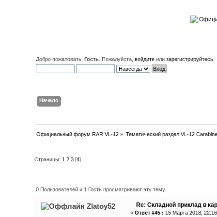
Добро пожаловать,
Гость
. Пожалуйста,
войдите
или
зарегистрируйтесь
.
Начало
Поиск
Вход
Регистрация
Официальный форум RAR VL-12
»
Тематический раздел VL-12 Carabin
Страницы:
1
2
3
[
4
]
Автор
Тема: Складной приклад в 
0 Пользователей и 1 Гость просматривают эту тему.
Re: Складной приклад в ка
Zlatoy52
«
Ответ #45 :
15 Марта 2018, 22:16