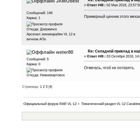
Re: Складной приклад в ка
JAMObest
«
Ответ #48 :
02 Мая 2018, 23:57:5
Сообщений: 148
Примерный ценник этого меха
Карма: 1
Откуда: Дзержинск
Арсенал: миникарабин VL 12 в
вечном АПе
Re: Складной приклад в ка
weter80
«
Ответ #49 :
03 Октября 2018, 14:
Сообщений: 5
Карма: 0
Отмечусь, чтоб не потерять.
Откуда: Нижневартовск
Страницы:
1
2
3
[
4
]
Официальный форум RAR VL-12
»
Тематический раздел VL-12 Carabin