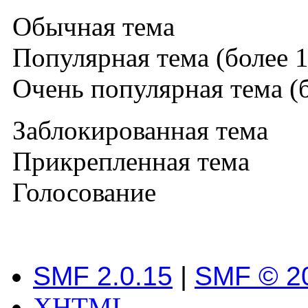
Обычная тема
Популярная тема (более 1
Очень популярная тема (б
Заблокированная тема
Прикрепленная тема
Голосование
SMF 2.0.15
|
SMF © 2
XHTML