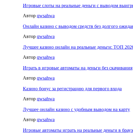
Игровые слоты на реальные деньги с выводом выиг
Автор
qwsahwa
Онлайн казино с выводом средств без долгого ожида
Автор
qwsahwa
Лучшее казино онлайн на реальные деньги: ТОП 202
Автор
qwsahwa
Играть в игровые автоматы на деньги без скачивания
Автор
qwsahwa
Казино бонус за регистрацию для первого входа
Автор
qwsahwa
Лучшее онлайн казино с удобным выводом на карту
Автор
qwsahwa
Игровые автоматы играть на реальные деньги в брауз