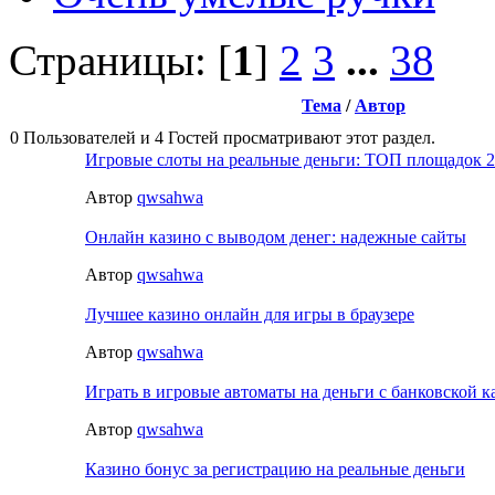
Страницы: [
1
]
2
3
...
38
Тема
/
Автор
0 Пользователей и 4 Гостей просматривают этот раздел.
Игровые слоты на реальные деньги: ТОП площадок 
Автор
qwsahwa
Онлайн казино с выводом денег: надежные сайты
Автор
qwsahwa
Лучшее казино онлайн для игры в браузере
Автор
qwsahwa
Играть в игровые автоматы на деньги с банковской к
Автор
qwsahwa
Казино бонус за регистрацию на реальные деньги