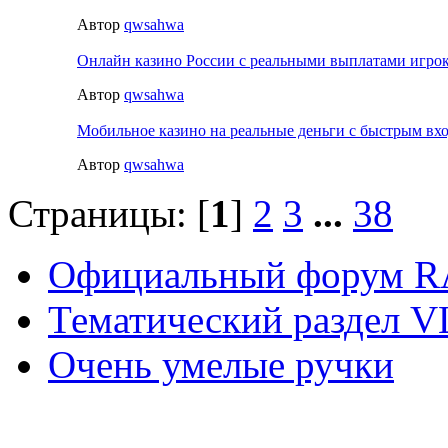
Автор
qwsahwa
Онлайн казино России с реальными выплатами игро
Автор
qwsahwa
Мобильное казино на реальные деньги с быстрым вх
Автор
qwsahwa
Страницы: [
1
]
2
3
...
38
Официальный форум R
Тематический раздел V
Очень умелые ручки