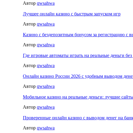
Автор
qwsahwa
Лучшее онлайн казино с быстрым запуском игр
Автор
qwsahwa
Казино с бездепозитным бонусом за регистрацию с 
Автор
qwsahwa
Где игровые автоматы играть на реальные деньги без
Автор
qwsahwa
Онлайн казино России 2026 с удобным выводом дене
Автор
qwsahwa
Мобильное казино на реальные деньги: лучшие сайт
Автор
qwsahwa
Проверенные онлайн казино с выводом денег на бан
Автор
qwsahwa