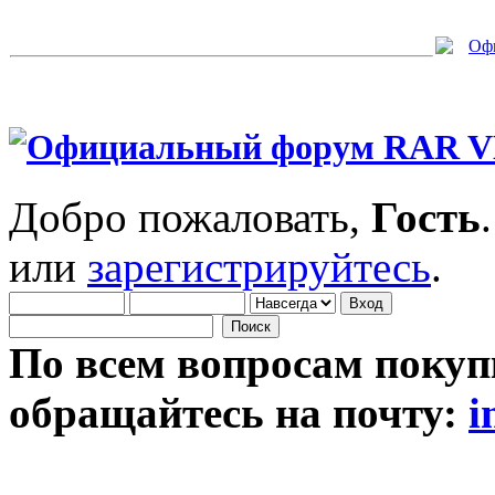
Добро пожаловать,
Гость
или
зарегистрируйтесь
.
По всем вопросам покуп
обращайтесь на почту:
i