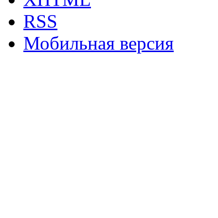
RSS
Мобильная версия