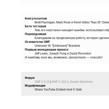
Отдельное спасибо
Консультантам
Brett Flannigan, Mark Rose и René-Gilles "Nao 尚" Debe
Бета тестерам
Тем, кто неустанно находил ошибки, использовал обр
Переводчикам
Благодарим за проделанную работу, которая сделал
Основателю SMF
Unknown W. "[Unknown]" Brackets
Первым менеджерам проекта
Jeff Lewis, Joseph Fung и David Recordon
И каждому, кого мы, возможно, пропустили — спасибо!
Авторские права
Форум
SMF 2.0.15
|
SMF © 2014
,
Simple Machines
Модификации
Ohara YouTube Embed mod © Suki