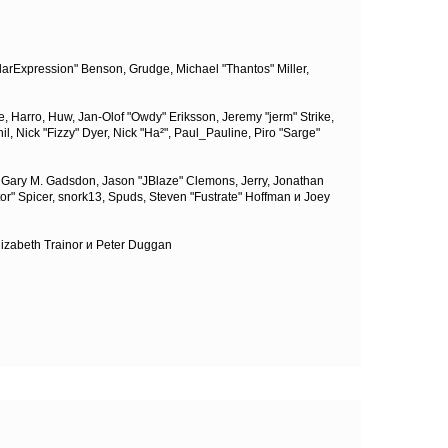
larExpression" Benson, Grudge, Michael "Thantos" Miller,
e, Harro, Huw, Jan-Olof "Owdy" Eriksson, Jeremy "jerm" Strike,
il, Nick "Fizzy" Dyer, Nick "Ha²", Paul_Pauline, Piro "Sarge"
 Gary M. Gadsdon, Jason "JBlaze" Clemons, Jerry, Jonathan
or" Spicer, snork13, Spuds, Steven "Fustrate" Hoffman и Joey
lizabeth Trainor и Peter Duggan