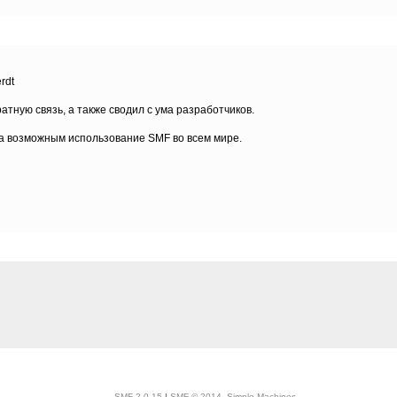
rdt
атную связь, а также сводил с ума разработчиков.
а возможным использование SMF во всем мире.
SMF 2.0.15
|
SMF © 2014
,
Simple Machines