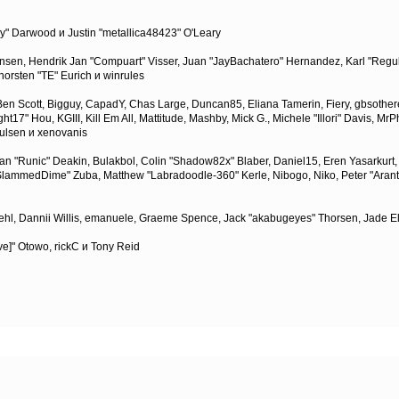
" Darwood и Justin "metallica48423" O'Leary
tiansen, Hendrik Jan "Compuart" Visser, Juan "JayBachatero" Hernandez, Karl "Regu
horsten "TE" Eurich и winrules
, Ben Scott, Bigguy, CapadY, Chas Large, Duncan85, Eliana Tamerin, Fiery, gbsother
17" Hou, KGIII, Kill Em All, Mattitude, Mashby, Mick G., Michele "Illori" Davis, MrPh
ulsen и xenovanis
 "Runic" Deakin, Bulakbol, Colin "Shadow82x" Blaber, Daniel15, Eren Yasarkurt,
 "SlammedDime" Zuba, Matthew "Labradoodle-360" Kerle, Nibogo, Niko, Peter "Arant
iehl, Dannii Willis, emanuele, Graeme Spence, Jack "akabugeyes" Thorsen, Jade E
ve]" Otowo, rickC и Tony Reid