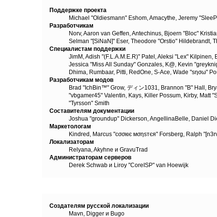
Поддержке проекта
Michael "Oldiesmann" Eshom, Amacythe, Jeremy "SleePy
Разработчикам
Norv, Aaron van Geffen, Antechinus, Bjoern "Bloc" Kris
Selman "[SiNaN]" Eser, Theodore "Orstio" Hildebrandt, T
Специалистам поддержки
JimM, Adish "(F.L.A.M.E.R)" Patel, Aleksi "Lex" Kilpinen
Jessica "Miss All Sunday" Gonzales, K@, Kevin "greyknight
Dhima, Rumbaar, Pitti, RedOne, S-Ace, Wade "sησω" Po
Разработчикам модов
Brad "IchBin™" Grow, ディン1031, Brannon "B" Hall, Bryan
"vbgamer45" Valentin, Kays, Killer Possum, Kirby, Matt
"Tyrsson" Smith
Составителям документации
Joshua "groundup" Dickerson, AngellinaBelle, Daniel D
Маркетологам
Kindred, Marcus "cσσкιє мσηѕтєя" Forsberg, Ralph "[n3r
Локализаторам
Relyana, Akyhne и GravuTrad
Администраторам серверов
Derek Schwab и Liroy "CoreISP" van Hoewijk
Создателям русской локализации
Создателям русской локализации
Mavn, Digger и Bugo