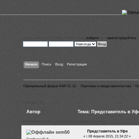
Добро пожаловать,
Гость
. Пожалуйста,
войдите
или
зарегистрируйтесь
.
Начало
Поиск
Вход
Регистрация
Официальный форум RAR VL-12
»
Партнеры и представительства
»
О
Страницы: [
1
]
Автор
Тема: Представитель в Уфе
0 Пользователей и 1 Гость просматривают эту тему.
Представитель в Уфе
sem50
«
:
08 Апреля 2015, 21:34:22 »