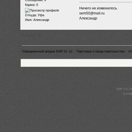
Сообщений: 9
Карма: 0
Ничего не изменилось
sem50@mail.ru
Откуда: Уфа
Александр
Имя: Александр
Страницы: [
1
]
Официальный форум RAR VL-12
»
Партнеры и представительства
»
О
SMF 2.0.1
XHTM