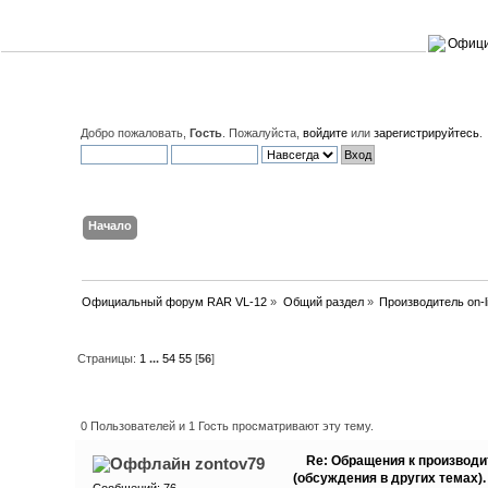
Добро пожаловать,
Гость
. Пожалуйста,
войдите
или
зарегистрируйтесь
.
Начало
Поиск
Вход
Регистрация
Официальный форум RAR VL-12
»
Общий раздел
»
Производитель on-l
Страницы:
1
...
54
55
[
56
]
Автор
Тема: Обращения к произво
(Прочитано 318876 раз)
0 Пользователей и 1 Гость просматривают эту тему.
Re: Обращения к производи
zontov79
(обсуждения в других темах).