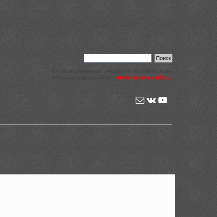
По всем вопросам покупки и обслуживания
обращайтесь на почту:
info@russia-air-rifle.ru