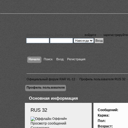
Добро пожаловать,
Гость
. Пожалуйста,
войдите
или
зарегистрируйте
Начало
Поиск
Вход
Регистрация
Официальный форум RAR VL-12
»
Профиль пользователя RUS 32
»
Профиль пользователя
Основная информация
RUS 32 
Сообщений:
Карма:
Оффлайн
Пол:
Просмотр сообщений
Возраст:
Статистика