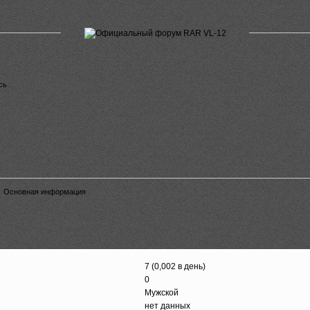
сь
.
Основная информация
7 (0,002 в день)
0
Мужской
нет данных