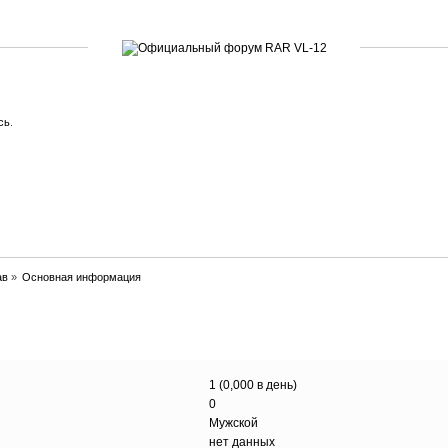
сь
.
ав
»
Основная информация
1 (0,000 в день)
0
Мужской
нет данных