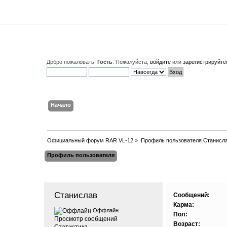
Добро пожаловать,
Гость
. Пожалуйста,
войдите
или
зарегистрируйте
Начало
Поиск
Вход
Регистрация
Официальный форум RAR VL-12
»
Профиль пользователя Cтанисл
Профиль пользователя
Основная информация
Cтанислав 
Сообщений:
Карма:
Оффлайн
Пол:
Просмотр сообщений
Возраст:
Статистика