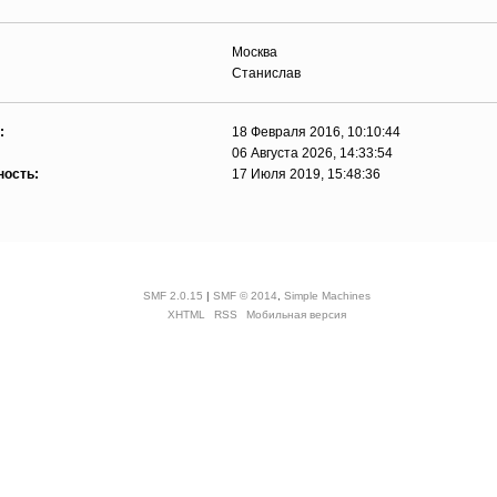
Москва
Станислав
:
18 Февраля 2016, 10:10:44
06 Августа 2026, 14:33:54
ность:
17 Июля 2019, 15:48:36
SMF 2.0.15
|
SMF © 2014
,
Simple Machines
XHTML
RSS
Мобильная версия