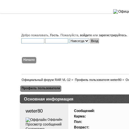
Добро пожаловать,
Гость
. Пожалуйста,
войдите
или
зарегистрируйтесь
.
Начало
Поиск
Вход
Регистрация
Официальный форум RAR VL-12
»
Профиль пользователя weter80
»
О
Профиль пользователя
Основная информация
weter80 
Сообщений:
Карма:
Оффлайн
Пол:
Просмотр сообщений
Возраст:
Статистика