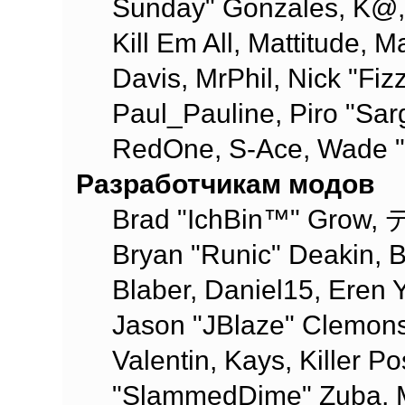
Sunday" Gonzales, K@, 
Kill Em All, Mattitude, M
Davis, MrPhil, Nick "Fiz
Paul_Pauline, Piro "Sar
RedOne, S-Ace, Wade "
Разработчикам модов
Brad "IchBin™" Grow, 
Bryan "Runic" Deakin, 
Blaber, Daniel15, Eren 
Jason "JBlaze" Clemons
Valentin, Kays, Killer P
"SlammedDime" Zuba, M