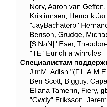
Norv, Aaron van Geffen,
Kristiansen, Hendrik Ja
"JayBachatero" Hernand
Benson, Grudge, Michael
[SiNaN]" Eser, Theodore
"TE" Eurich и winrules
Специалистам поддерж
JimM, Adish "(F.L.A.M.E.
Ben Scott, Bigguy, Cap
Eliana Tamerin, Fiery, g
"Owdy" Eriksson, Jeremy 