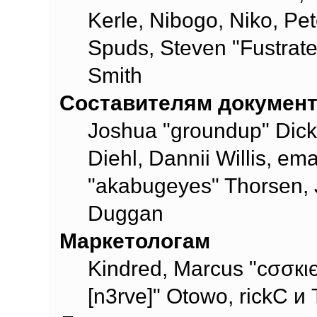
Kerle, Nibogo, Niko, Pet
Spuds, Steven "Fustrate
Smith
Составителям докумен
Joshua "groundup" Dicke
Diehl, Dannii Willis, e
"akabugeyes" Thorsen, J
Duggan
Маркетологам
Kindred, Marcus "cσσкι
[n3rve]" Otowo, rickC и