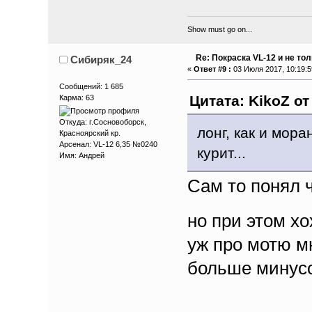
Show must go on...
Re: Покраска VL-12 и не то
Сибиряк_24
«
Ответ #9 :
03 Июля 2017, 10:19:5
Сообщений: 1 685
Цитата: KikoZ от
Карма: 63
Откуда: г.Сосновоборск,
лонг, как и мор
Красноярский кр.
Арсенал: VL-12 6,35 №0240
курит...
Имя: Андрей
Сам то понял ч
но при этом хо
уж про мотю м
больше минусо