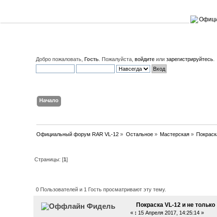
Добро пожаловать,
Гость
. Пожалуйста,
войдите
или
зарегистрируйтесь
.
Начало
Поиск
Вход
Регистрация
Официальный форум RAR VL-12
»
Остальное
»
Мастерская
»
Покраск
Страницы: [
1
]
Автор
Тема: Покраска VL-12 и не
0 Пользователей и 1 Гость просматривают эту тему.
Покраска VL-12 и не только
Фидель
«
:
15 Апреля 2017, 14:25:14 »