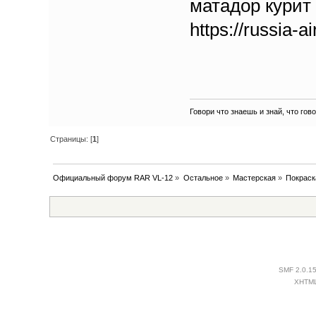
матадор курит 
https://russia-a
Говори что знаешь и знай, что гов
Страницы: [
1
]
Официальный форум RAR VL-12
»
Остальное
»
Мастерская
»
Покраск
SMF 2.0.1
XHTM