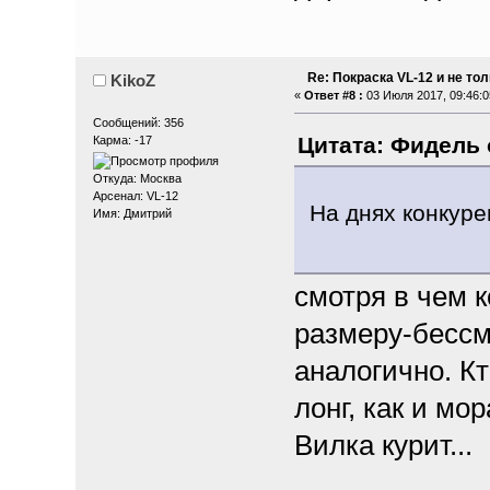
Re: Покраска VL-12 и не то
KikoZ
«
Ответ #8 :
03 Июля 2017, 09:46:0
Сообщений: 356
Цитата: Фидель о
Карма: -17
Откуда: Москва
Арсенал: VL-12
На днях конкуре
Имя: Дмитрий
смотря в чем к
размеру-бессм
аналогично. К
лонг, как и м
Вилка курит...