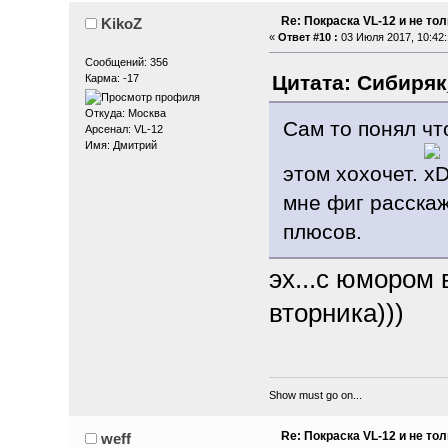
Re: Покраска VL-12 и не то
KikoZ
«
Ответ #10 :
03 Июля 2017, 10:42:
Сообщений: 356
Цитата: Сибиряк_
Карма: -17
Откуда: Москва
Сам то понял чт
Арсенал: VL-12
Имя: Дмитрий
этом хохочет.
мне фиг расскаж
плюсов.
эх...с юмором 
вторника)))
Show must go on...
Re: Покраска VL-12 и не то
weff