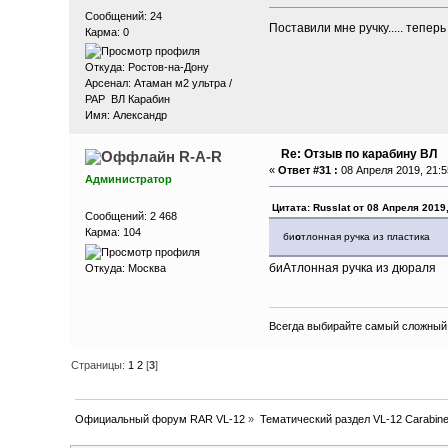
Сообщений: 24
Поставили мне ручку..... теперь
Карма: 0
Откуда: Ростов-на-Дону
Арсенал: Атаман м2 ультра /
РАР ВЛ Карабин
Имя: Александр
Re: Отзыв по карабину ВЛ
R-A-R
«
Ответ #31 :
08 Апреля 2019, 21:5
Администратор
Цитата: Russlat от 08 Апреля 2019,
Сообщений: 2 468
Карма: 104
би
о
тлонная ручка из пластика
биАтлонная ручка из дюраля
Откуда: Москва
Всегда выбирайте самый сложный п
Страницы:
1
2
[
3
]
Официальный форум RAR VL-12
»
Тематический раздел VL-12 Carabin