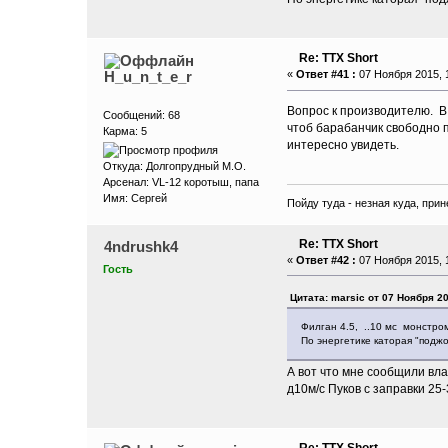
Re: ТТХ Short
H_u_n_t_e_r
«
Ответ #41 :
07 Ноября 2015, 1
Вопрос к производителю. В 
Сообщений: 68
чтоб барабанчик свободно 
Карма: 5
интересно увидеть.
Откуда: Долгопрудный М.О.
Арсенал: VL-12 коротыш, папа
Имя: Сергей
Пойду туда - незная куда, прин
Re: ТТХ Short
4ndrushk4
«
Ответ #42 :
07 Ноября 2015, 1
Гость
Цитата: marsic от 07 Ноября 20
Филган 4.5, ..10 мс монстром
По энергетике каторая "поджо
А вот что мне сообщили вла
д10м/с Пуков с заправки 25
Re: ТТХ Short