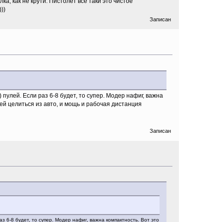
а, как не крути. Пистолет все таки это чистое
))
Записан
 пулей. Если раз 6-8 будет, то супер. Модер нафиг, важна
ей целиться из авто, и мощь и рабочая дистанция
Записан
аз 6-8 будет, то супер. Модер нафиг, важна компактность. Вот это