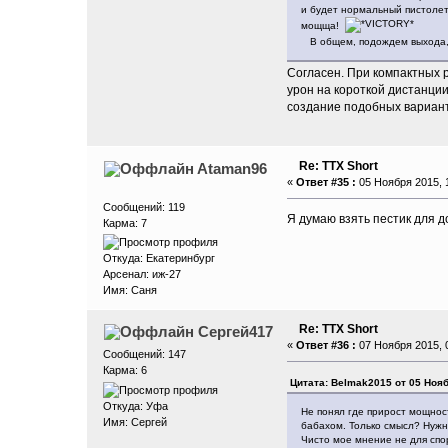
и будет нормальный пистолет.
мощща!
В общем, подождем выхода,
Согласен. При компактных 
урон на короткой дистанци
создание подобных вариан
Re: ТТХ Short
Ataman96
«
Ответ #35 :
05 Ноября 2015, 1
Сообщений: 119
Я думаю взять пестик для д
Карма: 7
Откуда: Екатеринбург
Арсенал: иж-27
Имя: Саня
Re: ТТХ Short
Сергей417
«
Ответ #36 :
07 Ноября 2015, 0
Сообщений: 147
Карма: 6
Цитата: Belmak2015 от 05 Нояб
Откуда: Уфа
Не понял где прирост мощност
Имя: Сергей
бабахом. Только смысл? Нужны
Чисто мое мнение не для спор