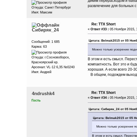
диким перерасходом и бабах
развлечение для больных с
Откуда: Санкт Петербург
Имя: Максим
Re: ТТХ Short
Сибиряк_24
«
Ответ #33 :
05 Ноября 2015, 1
Цитата: Belmak2015 от 05 Нояб
Сообщений: 1 685
Карма: 63
Можно только ускорение подн
Откуда: г.Сосновоборск,
В этом и есть смысл. Перест
Красноярский кр.
компактность. Вот это и бу
Арсенал: VL-12 6,35 №0240
хорошая. А если всего 20-
Имя: Андрей
В общем, подождем выхода
Re: ТТХ Short
4ndrushk4
«
Ответ #34 :
05 Ноября 2015, 1
Гость
Цитата: Сибиряк_24 от 05 Нояб
Цитата: Belmak2015 от 05 Н
Можно только ускорение п
В этом и есть смысл. Перество