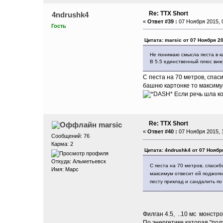
Re: ТТХ Short
4ndrushk4
«
Ответ #39 :
07 Ноября 2015, 0
Гость
Цитата: marsic от 07 Ноября 20
Не понимаю смысла песта в к
В 5.5 единственный плюс вижу
С песта на 70 метров, спа
башню картонке то максимум
Если речь шла ко
Re: ТТХ Short
marsic
«
Ответ #40 :
07 Ноября 2015, 1
Сообщений: 76
Карма: 2
Цитата: 4ndrushk4 от 07 Ноября
Откуда: Aльметьевск
С песта на 70 метров, спаси
Имя: Марс
максимум отвесит ей поджопни
песту приклад и сандалить п
Филган 4.5, ..10 мс монстро
По энергетике каторая "под