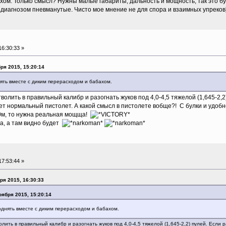
ом. Только смысл? Нужны малые габариты, дальность и мощность, так это булк
 диагнозом пневманутые. Чисто мое мнение не для спора и взаимных упреков)
6:30:33 »
ря 2015, 15:20:14
ять вместе с диким перерасходом и бабахом.
волить в правильный калибр и разогнать жуков под 4,0-4,5 тяжелой (1,645-2,2)
дет нормальный пистолет. А какой смысл в пистолете вобще?! С булки и удобн
30м, то нужна реальная мощща!
, а там видно будет
7:53:44 »
ря 2015, 16:30:33
оября 2015, 15:20:14
однять вместе с диким перерасходом и бабахом.
лить в правильный калибр и разогнать жуков под 4,0-4,5 тяжелой (1,645-2,2) пулей. Если р