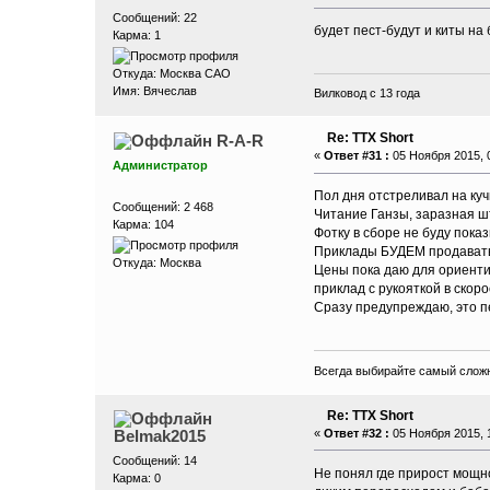
Сообщений: 22
будет пест-будут и киты на 
Карма: 1
Откуда: Москва САО
Имя: Вячеслав
Вилковод с 13 года
Re: ТТХ Short
R-A-R
«
Ответ #31 :
05 Ноября 2015, 0
Администратор
Пол дня отстреливал на куч
Сообщений: 2 468
Читание Ганзы, заразная шт
Карма: 104
Фотку в сборе не буду пока
Приклады БУДЕМ продавать к
Откуда: Москва
Цены пока даю для ориентир
приклад с рукояткой в скор
Сразу предупреждаю, это п
Всегда выбирайте самый сложн
Re: ТТХ Short
Belmak2015
«
Ответ #32 :
05 Ноября 2015, 1
Сообщений: 14
Не понял где прирост мощно
Карма: 0