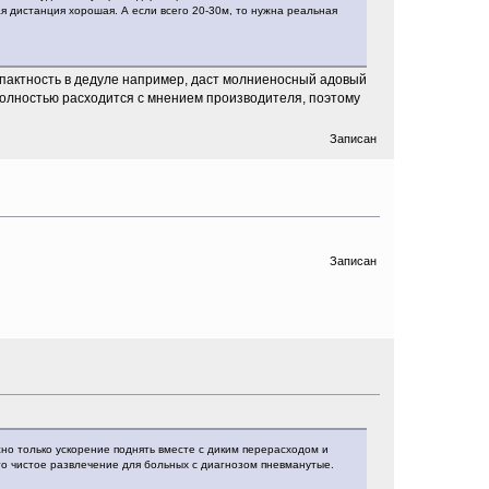
ая дистанция хорошая. А если всего 20-30м, то нужна реальная
пактность в дедуле например, даст молниеносный адовый
олностью расходится с мнением производителя, поэтому
Записан
Записан
ожно только ускорение поднять вместе с диким перерасходом и
это чистое развлечение для больных с диагнозом пневманутые.