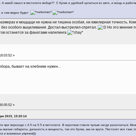
 А какой смысл в пистолете вобще?! С булки и удобней целиться из авто, и мощь и рабоч
 а там видно будет
размерах и мощщщи не нужна ни тишина особая, ни ювелирная точность. Ком
и без особого выцеливания. Достал-выстрелил-спрятал.
Но это мнение п
тов останется за фанатами напилинга
8:03:52 »
обора, бывает на хлебнике нужен...
0:05:52 »
ря 2015, 15:20:14
и при переходе с 4.5 на 5.5 в пистолете. В коротком стволе пульке негде разогнаться. М
 малые габариты, дальность и мощность, так это булка, как не крути. Пистолет все таки 
а и взаимных упреков)))