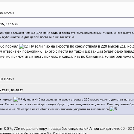
8:48:24 »
15, 07:15:25
алибре большем чем 4.5.Для меня задачи песта это быть компактным, тихим, много выстре
 в убойности, а для целей песта она не так важна.
сибо поржал
Ну если 4и5 на скрости по срезу ствола в 220 мысов удачно 
 отвесит ей поджопник. Так это с песта на такой дистанции будет одно попа
нечно прикрутить к песту приклад и сандалить по банкам на 70 метров лёжа
0:15:35 »
 2015, 08:48:24
бо поржал
Ну если 4и5 на скрости по срезу ствола в 220 мысов удачно долетит потеря
к. Так это с песта на такой дистанции будет одно попадание из десяти. Или подранков б
о банкам на 70 метров лёжа обложившись мягкими упорами то я извиняюсь
м. 0,87г, 72м по дальномеру, правда без свидетелей.А при свидетелях 60 - 62 
жопники раздаёт, можете в б.к. Стрелок посмотреть.