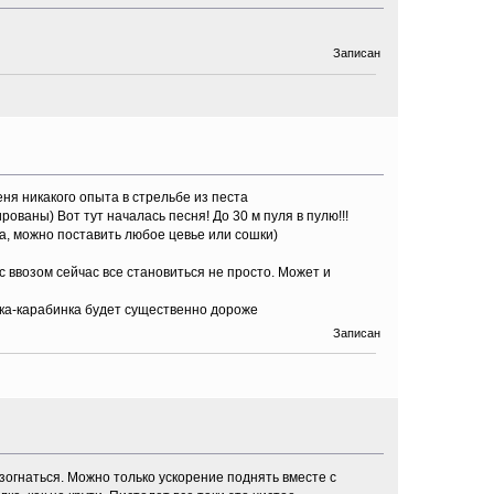
Записан
еня никакого опыта в стрельбе из песта
ованы) Вот тут началась песня! До 30 м пуля в пулю!!!
на, можно поставить любое цевье или сошки)
с ввозом сейчас все становиться не просто. Может и
нка-карабинка будет существенно дороже
Записан
азогнаться. Можно только ускорение поднять вместе с