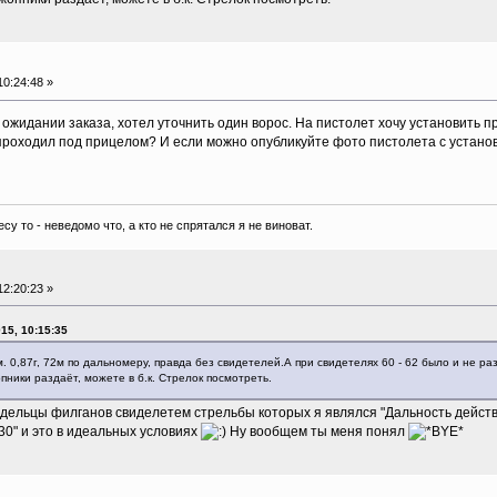
0:24:48 »
ожидании заказа, хотел уточнить один ворос. На пистолет хочу установить пр
проходил под прицелом? И если можно опубликуйте фото пистолета с устан
есу то - неведомо что, а кто не спрятался я не виноват.
2:20:23 »
15, 10:15:35
. 0,87г, 72м по дальномеру, правда без свидетелей.А при свидетелях 60 - 62 было и не раз
пники раздаёт, можете в б.к. Стрелок посмотреть.
дельцы филганов свиделетем стрельбы которых я являлся "Дальность действи
-30" и это в идеальных условиях
Ну вообщем ты меня понял