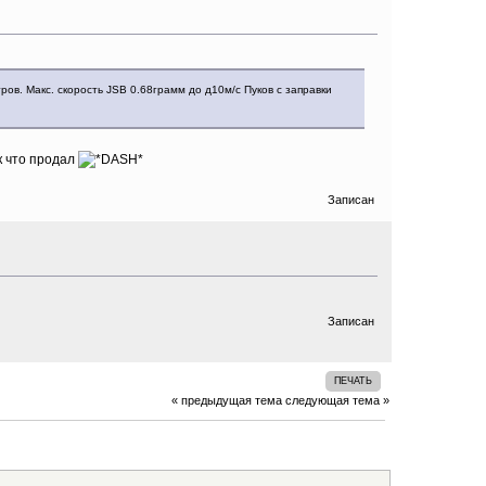
ов. Макс. скорость JSB 0.68грамм до д10м/с Пуков с заправки
к что продал
Записан
Записан
ПЕЧАТЬ
« предыдущая тема
следующая тема »