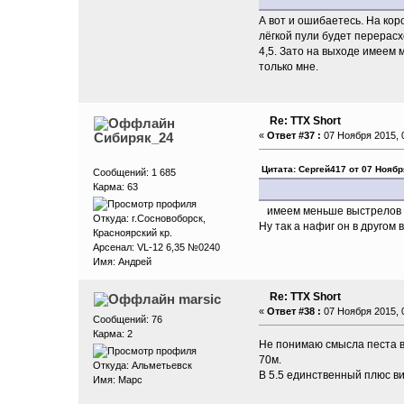
А вот и ошибаетесь. На кор
лёгкой пули будет перерас
4,5. Зато на выходе имеем 
только мне.
Re: ТТХ Short
Сибиряк_24
«
Ответ #37 :
07 Ноября 2015, 0
Цитата: Сергей417 от 07 Ноябр
Сообщений: 1 685
Карма: 63
имеем меньше выстрелов с б
Откуда: г.Сосновоборск,
Ну так а нафиг он в другом
Красноярский кр.
Арсенал: VL-12 6,35 №0240
Имя: Андрей
Re: ТТХ Short
marsic
«
Ответ #38 :
07 Ноября 2015, 0
Сообщений: 76
Карма: 2
Не понимаю смысла песта в 
70м.
Откуда: Aльметьевск
В 5.5 единственный плюс ви
Имя: Марс