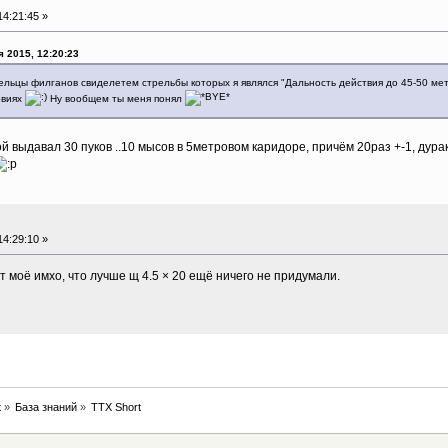
4:21:45 »
 2015, 12:20:23
льцы филганов свиделетем стрельбы которых я являлся "Дальность действия до 45-50 метр
овиях
Ну вообщем ты меня понял
 выдавал 30 пуков ..10 мысов в 5метровом каридоре, причём 20раз +-1, дура
4:29:10 »
т моё имхо, что лучше щ 4.5 × 20 ещё ничего не придумали.
t
»
База знаний
»
ТТХ Short