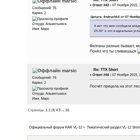
marsic
«
Ответ #43 :
07 Ноября 2015, 1
Сообщений: 76
Карма: 2
Цитата: 4ndrushk4 от 07 Ноября
Откуда: Aльметьевск
А вот что мне сообщили владе
Имя: Марс
25-30" и это в идеальных усл
Филганы разные бывают, мой
Понял что ты сливаешься
Re: ТТХ Short
marsic
«
Ответ #44 :
07 Ноября 2015, 1
Сообщений: 76
Карма: 2
Посчёт прицела на этот пес
Откуда: Aльметьевск
Имя: Марс
Страницы:
1
2
[
3
]
4
5
...
10
Официальный форум RAR VL-12
»
Тематический раздел VL-12 Shor