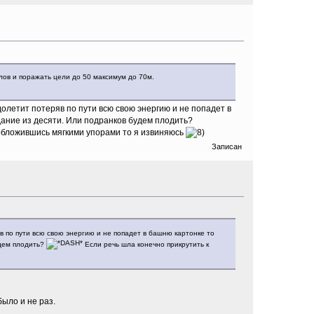
лов и поражать цели до 50 максимум до 70м.
долетит потеряв по пути всю свою энергию и не попадет в
дание из десяти. Или подранков будем плодить?
 обложившись мягкими упорами то я извиняюсь
Записан
в по пути всю свою энергию и не попадет в башню картонке то
удем плодить?
Если речь шла конечно прикрутить к
было и не раз.