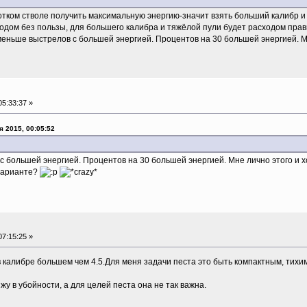
отком стволе получить максимальную энергию-значит взять больший калибр и 
ходом без пользы, для большего калибра и тяжёлой пули будет расходом пра
меньше выстрелов с большей энергией. Процентов на 30 большей энергией. Мн
5:33:37 »
я 2015, 00:05:52
ольшей энергией. Процентов на 30 большей энергией. Мне лично этого и хоте
 варианте?
7:15:25 »
калибре большем чем 4.5.Для меня задачи песта это быть компактным, тихим
жу в убойности, а для целей песта она не так важна.