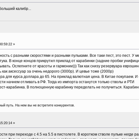
больший калибр...
0:59:22 »
ность с разными скоростями и разными пульками. Все таки пест, это пест. У м
ука. В конце концов прикрутил приклад от карабинки (задние пробки унифицир
зывать. Ослепните от красоты и гармонии))) Так как снизу резервуара евроши
ак аксессуар за очень недорого (3000р). И цевье тоже (2000р)
а для курса доллара до 65. На приклад валютная цена. В Китае покупаем. И 
ости начнем отливать в РФ. Тогда из импорта останутся только стволы и РТИ
ест-карабинка. В полноценную карабинку переделать не получиться. Караби
ый путь. На нем вы не встретите конкурентов.
5:20:14 »
сти при переходе с 4.5 на 5.5 в пистолете. В коротком стволе пульке негде р