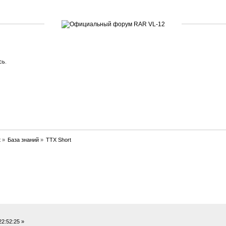
сь
.
t
»
База знаний
»
ТТХ Short
ано 53172 раз)
2:52:25 »