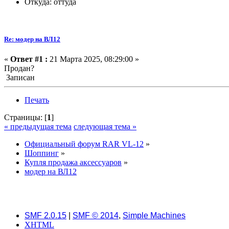
Откуда: оттуда
Re: модер на ВЛ12
«
Ответ #1 :
21 Марта 2025, 08:29:00 »
Продан?
Записан
Печать
Страницы: [
1
]
« предыдущая тема
следующая тема »
Официальный форум RAR VL-12
»
Шоппинг
»
Купля продажа аксессуаров
»
модер на ВЛ12
SMF 2.0.15
|
SMF © 2014
,
Simple Machines
XHTML