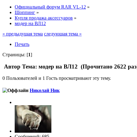
Официальный форум RAR VL-12
»
Шоппинг
»
Купля продажа аксессуаров
»
модер на ВЛ12
« предыдущая тема
следующая тема »
Печать
Страницы: [
1
]
Автор
Тема: модер на ВЛ12 (Прочитано 2622 раз
0 Пользователей и 1 Гость просматривают эту тему.
Николай Ник
Сообщений: 685