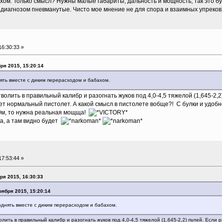
ом. Только смысл? Нужны малые габариты, дальность и мощность, так это булк
 диагнозом пневманутые. Чисто мое мнение не для спора и взаимных упреков)
6:30:33 »
ря 2015, 15:20:14
ять вместе с диким перерасходом и бабахом.
волить в правильный калибр и разогнать жуков под 4,0-4,5 тяжелой (1,645-2,2)
дет нормальный пистолет. А какой смысл в пистолете вобще?! С булки и удобн
30м, то нужна реальная мощща!
, а там видно будет
7:53:44 »
ря 2015, 16:30:33
оября 2015, 15:20:14
однять вместе с диким перерасходом и бабахом.
лить в правильный калибр и разогнать жуков под 4,0-4,5 тяжелой (1,645-2,2) пулей. Если р