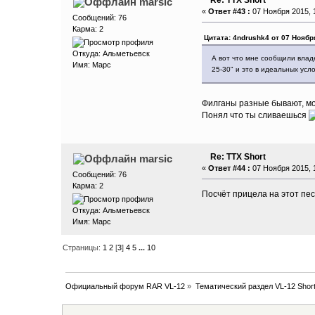
marsic
«
Ответ #43 :
07 Ноября 2015, 1
Сообщений: 76
Карма: 2
Цитата: 4ndrushk4 от 07 Ноября
Откуда: Aльметьевск
А вот что мне сообщили владе
Имя: Марс
25-30" и это в идеальных усл
Филганы разные бывают, мой
Понял что ты сливаешься
Re: ТТХ Short
marsic
«
Ответ #44 :
07 Ноября 2015, 1
Сообщений: 76
Карма: 2
Посчёт прицела на этот пес
Откуда: Aльметьевск
Имя: Марс
Страницы:
1
2
[
3
]
4
5
...
10
Официальный форум RAR VL-12
»
Тематический раздел VL-12 Shor