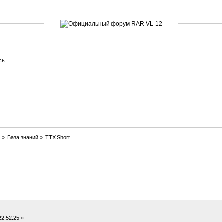
сь
.
t
»
База знаний
»
ТТХ Short
ано 53171 раз)
2:52:25 »