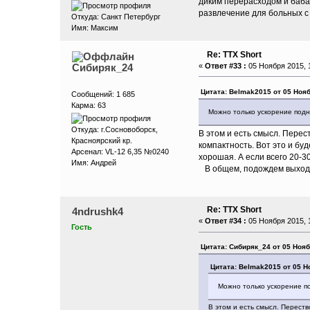
диким перерасходом и бабах
развлечение для больных с
Откуда: Санкт Петербург
Имя: Максим
Re: ТТХ Short
Сибиряк_24
«
Ответ #33 :
05 Ноября 2015, 1
Цитата: Belmak2015 от 05 Нояб
Сообщений: 1 685
Карма: 63
Можно только ускорение подн
Откуда: г.Сосновоборск,
В этом и есть смысл. Перест
Красноярский кр.
компактность. Вот это и бу
Арсенал: VL-12 6,35 №0240
хорошая. А если всего 20-
Имя: Андрей
В общем, подождем выхода
Re: ТТХ Short
4ndrushk4
«
Ответ #34 :
05 Ноября 2015, 1
Гость
Цитата: Сибиряк_24 от 05 Нояб
Цитата: Belmak2015 от 05 Н
Можно только ускорение п
В этом и есть смысл. Перество