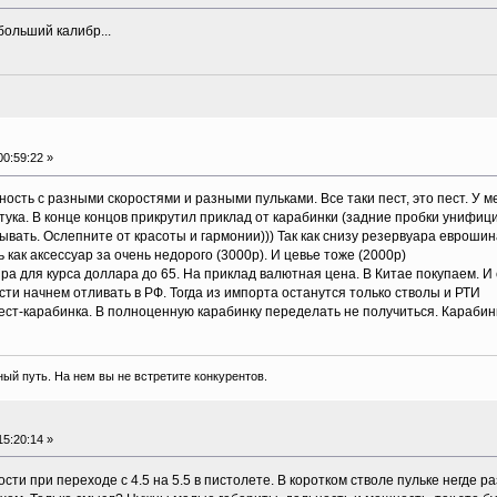
больший калибр...
0:59:22 »
ность с разными скоростями и разными пульками. Все таки пест, это пест. У м
ука. В конце концов прикрутил приклад от карабинки (задние пробки унифицир
зывать. Ослепните от красоты и гармонии))) Так как снизу резервуара евроши
ак аксессуар за очень недорого (3000р). И цевье тоже (2000р)
а для курса доллара до 65. На приклад валютная цена. В Китае покупаем. И 
ости начнем отливать в РФ. Тогда из импорта останутся только стволы и РТИ
ест-карабинка. В полноценную карабинку переделать не получиться. Караби
ый путь. На нем вы не встретите конкурентов.
5:20:14 »
сти при переходе с 4.5 на 5.5 в пистолете. В коротком стволе пульке негде р