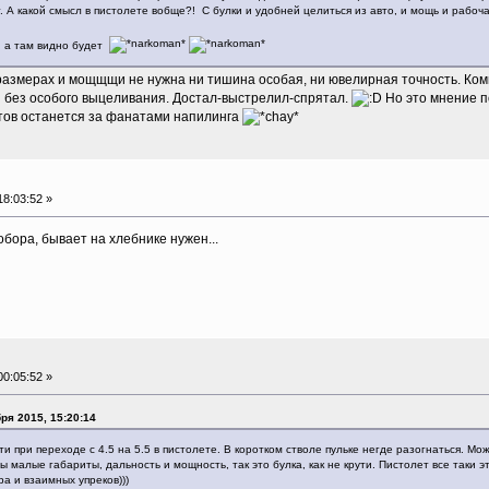
 А какой смысл в пистолете вобще?! С булки и удобней целиться из авто, и мощь и рабоч
 а там видно будет
размерах и мощщщи не нужна ни тишина особая, ни ювелирная точность. Ком
и без особого выцеливания. Достал-выстрелил-спрятал.
Но это мнение п
тов останется за фанатами напилинга
8:03:52 »
обора, бывает на хлебнике нужен...
0:05:52 »
ря 2015, 15:20:14
и при переходе с 4.5 на 5.5 в пистолете. В коротком стволе пульке негде разогнаться. М
 малые габариты, дальность и мощность, так это булка, как не крути. Пистолет все таки 
а и взаимных упреков)))