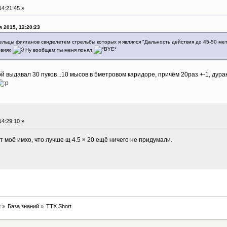
4:21:45 »
 2015, 12:20:23
льцы филганов свиделетем стрельбы которых я являлся "Дальность действия до 45-50 метр
овиях
Ну вообщем ты меня понял
 выдавал 30 пуков ..10 мысов в 5метровом каридоре, причём 20раз +-1, дура
4:29:10 »
т моё имхо, что лучше щ 4.5 × 20 ещё ничего не придумали.
t
»
База знаний
»
ТТХ Short