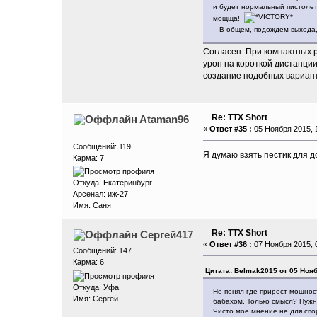
и будет нормальный пистолет.
мощща!
В общем, подождем выхода,
Согласен. При компактных 
урон на короткой дистанци
создание подобных вариан
Re: ТТХ Short
Ataman96
«
Ответ #35 :
05 Ноября 2015, 1
Сообщений: 119
Я думаю взять пестик для д
Карма: 7
Откуда: Екатеринбург
Арсенал: иж-27
Имя: Саня
Re: ТТХ Short
Сергей417
«
Ответ #36 :
07 Ноября 2015, 0
Сообщений: 147
Карма: 6
Цитата: Belmak2015 от 05 Нояб
Откуда: Уфа
Не понял где прирост мощност
Имя: Сергей
бабахом. Только смысл? Нужны
Чисто мое мнение не для спор