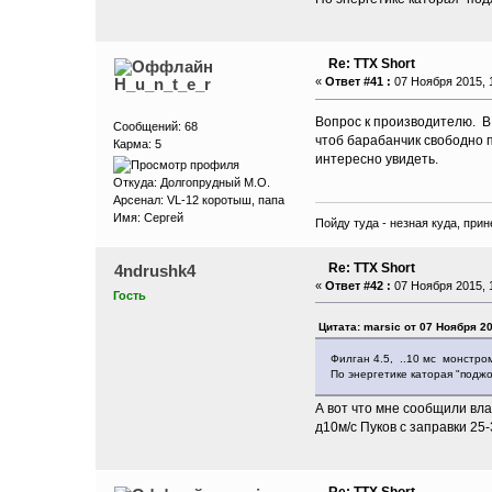
Re: ТТХ Short
H_u_n_t_e_r
«
Ответ #41 :
07 Ноября 2015, 1
Вопрос к производителю. В 
Сообщений: 68
чтоб барабанчик свободно 
Карма: 5
интересно увидеть.
Откуда: Долгопрудный М.О.
Арсенал: VL-12 коротыш, папа
Имя: Сергей
Пойду туда - незная куда, прин
Re: ТТХ Short
4ndrushk4
«
Ответ #42 :
07 Ноября 2015, 1
Гость
Цитата: marsic от 07 Ноября 20
Филган 4.5, ..10 мс монстром
По энергетике каторая "поджо
А вот что мне сообщили вла
д10м/с Пуков с заправки 25
Re: ТТХ Short