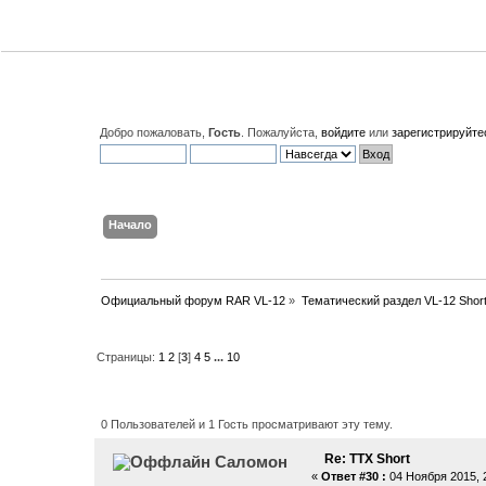
Добро пожаловать,
Гость
. Пожалуйста,
войдите
или
зарегистрируйте
Начало
Поиск
Вход
Регистрация
Официальный форум RAR VL-12
»
Тематический раздел VL-12 Shor
Страницы:
1
2
[
3
]
4
5
...
10
Автор
Тема: ТТХ Short (Прочит
0 Пользователей и 1 Гость просматривают эту тему.
Re: ТТХ Short
Саломон
«
Ответ #30 :
04 Ноября 2015, 2