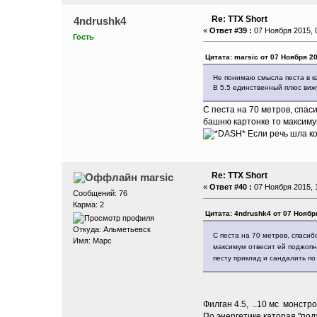
Re: ТТХ Short
4ndrushk4
«
Ответ #39 :
07 Ноября 2015, 0
Гость
Цитата: marsic от 07 Ноября 20
Не понимаю смысла песта в к
В 5.5 единственный плюс вижу
С песта на 70 метров, спа
башню картонке то максимум
Если речь шла ко
Re: ТТХ Short
marsic
«
Ответ #40 :
07 Ноября 2015, 1
Сообщений: 76
Карма: 2
Цитата: 4ndrushk4 от 07 Ноября
Откуда: Aльметьевск
С песта на 70 метров, спаси
Имя: Марс
максимум отвесит ей поджопни
песту приклад и сандалить п
Филган 4.5, ..10 мс монстро
По энергетике каторая "под