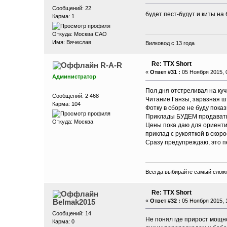
Сообщений: 22
будет пест-будут и киты на 
Карма: 1
Откуда: Москва САО
Имя: Вячеслав
Вилковод с 13 года
Re: ТТХ Short
R-A-R
«
Ответ #31 :
05 Ноября 2015, 0
Администратор
Пол дня отстреливал на куч
Сообщений: 2 468
Читание Ганзы, заразная шт
Карма: 104
Фотку в сборе не буду пока
Приклады БУДЕМ продавать к
Откуда: Москва
Цены пока даю для ориентир
приклад с рукояткой в скор
Сразу предупреждаю, это п
Всегда выбирайте самый сложн
Re: ТТХ Short
Belmak2015
«
Ответ #32 :
05 Ноября 2015, 1
Сообщений: 14
Не понял где прирост мощно
Карма: 0