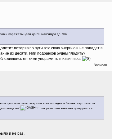
лов и поражать цели до 50 максимум до 70м.
долетит потеряв по пути всю свою энергию и не попадет в
дание из десяти. Или подранков будем плодить?
 обложившись мягкими упорами то я извиняюсь
Записан
в по пути всю свою энергию и не попадет в башню картонке то
удем плодить?
Если речь шла конечно прикрутить к
было и не раз.