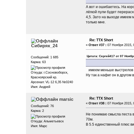
А вот и ошибаетесь. На кор
лёгкой пули будет перерас
4,5. Зато на выходе имеем 
только мне.
Re: ТТХ Short
Сибиряк_24
«
Ответ #37 :
07 Ноября 2015, 0
Цитата: Сергей417 от 07 Ноябр
Сообщений: 1 685
Карма: 63
имеем меньше выстрелов с б
Откуда: г.Сосновоборск,
Ну так а нафиг он в другом
Красноярский кр.
Арсенал: VL-12 6,35 №0240
Имя: Андрей
Re: ТТХ Short
marsic
«
Ответ #38 :
07 Ноября 2015, 0
Сообщений: 76
Карма: 2
Не понимаю смысла песта в 
70м.
Откуда: Aльметьевск
В 5.5 единственный плюс ви
Имя: Марс