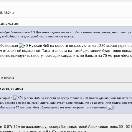
8:48:24 »
15, 07:15:25
алибре большем чем 4.5.Для меня задачи песта это быть компактным, тихим, много выстре
 в убойности, а для целей песта она не так важна.
сибо поржал
Ну если 4и5 на скрости по срезу ствола в 220 мысов удачно 
 отвесит ей поджопник. Так это с песта на такой дистанции будет одно попа
нечно прикрутить к песту приклад и сандалить по банкам на 70 метров лёжа
0:15:35 »
 2015, 08:48:24
бо поржал
Ну если 4и5 на скрости по срезу ствола в 220 мысов удачно долетит потеря
к. Так это с песта на такой дистанции будет одно попадание из десяти. Или подранков б
о банкам на 70 метров лёжа обложившись мягкими упорами то я извиняюсь
м. 0,87г, 72м по дальномеру, правда без свидетелей.А при свидетелях 60 - 62 
жопники раздаёт, можете в б.к. Стрелок посмотреть.