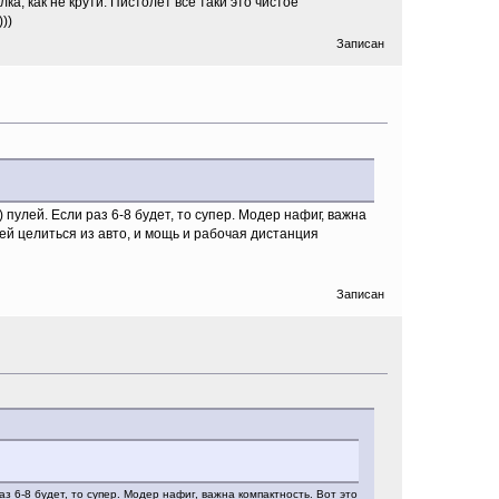
а, как не крути. Пистолет все таки это чистое
))
Записан
 пулей. Если раз 6-8 будет, то супер. Модер нафиг, важна
ей целиться из авто, и мощь и рабочая дистанция
Записан
аз 6-8 будет, то супер. Модер нафиг, важна компактность. Вот это