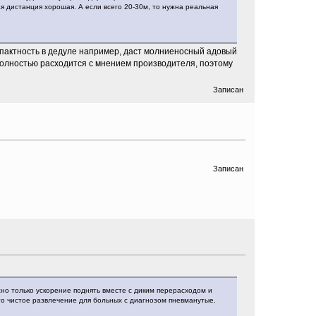
ая дистанция хорошая. А если всего 20-30м, то нужна реальная
пактность в дедуле например, даст молниеносный адовый
олностью расходится с мнением производителя, поэтому
Записан
Записан
ожно только ускорение поднять вместе с диким перерасходом и
это чистое развлечение для больных с диагнозом пневманутые.