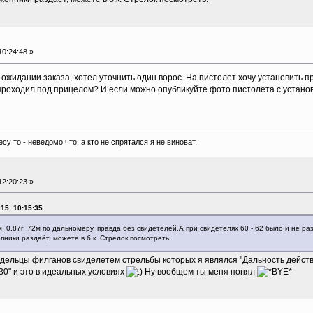
0:24:48 »
ожидании заказа, хотел уточнить один ворос. На пистолет хочу установить пр
проходил под прицелом? И если можно опубликуйте фото пистолета с устан
есу то - неведомо что, а кто не спрятался я не виноват.
2:20:23 »
15, 10:15:35
. 0,87г, 72м по дальномеру, правда без свидетелей.А при свидетелях 60 - 62 было и не раз
пники раздаёт, можете в б.к. Стрелок посмотреть.
дельцы филганов свиделетем стрельбы которых я являлся "Дальность действи
-30" и это в идеальных условиях
Ну вообщем ты меня понял