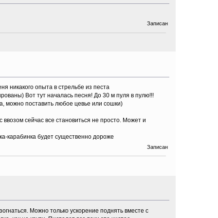
Записан
еня никакого опыта в стрельбе из песта
ованы) Вот тут началась песня! До 30 м пуля в пулю!!!
на, можно поставить любое цевье или сошки)
с ввозом сейчас все становиться не просто. Может и
нка-карабинка будет существенно дороже
Записан
азогнаться. Можно только ускорение поднять вместе с