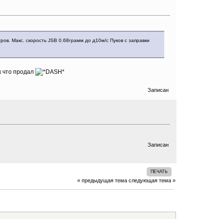
ов. Макс. скорость JSB 0.68грамм до д10м/с Пуков с заправки
к что продал
Записан
Записан
ПЕЧАТЬ
« предыдущая тема
следующая тема »