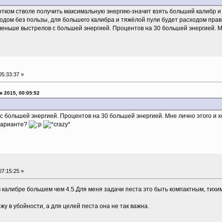
отком стволе получить максимальную энергию-значит взять больший калибр и 
ходом без пользы, для большего калибра и тяжёлой пули будет расходом пра
меньше выстрелов с большей энергией. Процентов на 30 большей энергией. Мн
5:33:37 »
я 2015, 00:05:52
ольшей энергией. Процентов на 30 большей энергией. Мне лично этого и хоте
 варианте?
7:15:25 »
калибре большем чем 4.5.Для меня задачи песта это быть компактным, тихим
жу в убойности, а для целей песта она не так важна.