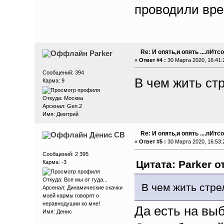
проводили вре
Re: И опять,и опять ....пИтсо
Parker
«
Ответ #4 :
30 Марта 2020, 16:41:
Сообщений: 394
В чем жить ст
Карма: 9
Откуда: Москва
Арсенал: Gen.2
Имя: Дмитрий
Re: И опять,и опять ....пИтсо
Денис СВ
«
Ответ #5 :
30 Марта 2020, 16:53:
Сообщений: 2 395
Цитата: Parker о
Карма: -3
Откуда: Все мы от туда...
В чем жить стре
Арсенал: Динамические скачки
моей кармы говорят о
неравнодушии ко мне!
Да есть на выб
Имя: Денис