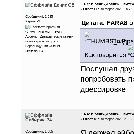
Re: И опять,и опять ....пИтсо
Денис СВ
«
Ответ #7 :
30 Марта 2020, 18:23:
Сообщений: 2 395
Цитата: FARA8 от
Карма: -3
Откуда: Все мы от туда...
Арсенал: Динамические скачки
Поздрав
моей кармы говорят о
неравнодушии ко мне!
Имя: Денис
Как говорится
Послушал дру
попробовать п
дрессировке
Re: И опять,и опять ....пИтсо
Сибиряк_24
«
Ответ #8 :
30 Марта 2020, 21:32:
Я держал айбо
Сообщений: 1 685