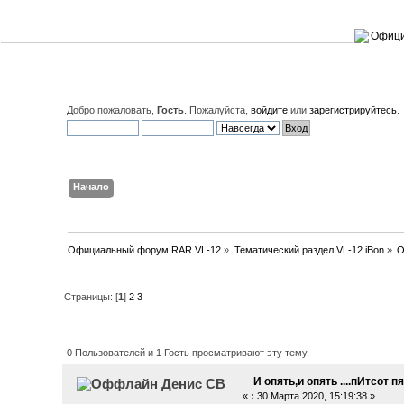
Добро пожаловать,
Гость
. Пожалуйста,
войдите
или
зарегистрируйтесь
.
Начало
Поиск
Вход
Регистрация
Официальный форум RAR VL-12
»
Тематический раздел VL-12 iBon
»
О
Страницы: [
1
]
2
3
Автор
Тема: И опять,и опять ....п
0 Пользователей и 1 Гость просматривают эту тему.
И опять,и опять ....пИтсот пя
Денис СВ
«
:
30 Марта 2020, 15:19:38 »