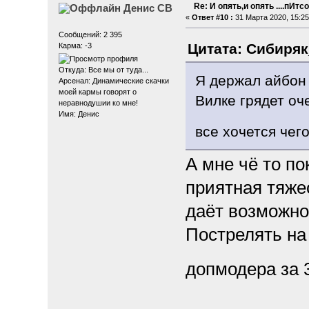
Re: И опять,и опять ....пИтсо
Денис СВ
«
Ответ #10 :
31 Марта 2020, 15:25
Сообщений: 2 395
Цитата: Сибиряк_
Карма: -3
Откуда: Все мы от туда...
Я держал айбон 
Арсенал: Динамические скачки
моей кармы говорят о
Вилке грядет оч
неравнодушии ко мне!
Имя: Денис
все хочется чег
А мне чё то по
приятная тяже
даёт возможно
Пострелять на
допмодера за