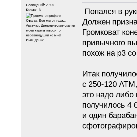
Сообщений: 2 395
Попался в руки
Карма: -3
Должен призна
Откуда: Все мы от туда...
Арсенал: Динамические скачки
Громковат коне
моей кармы говорят о
неравнодушии ко мне!
привычного вы
Имя: Денис
похож на р3 с
Итак получилос
с 250-120 АТМ
это надо либо 
получилось 4 б
и один бараба
сфотографирова