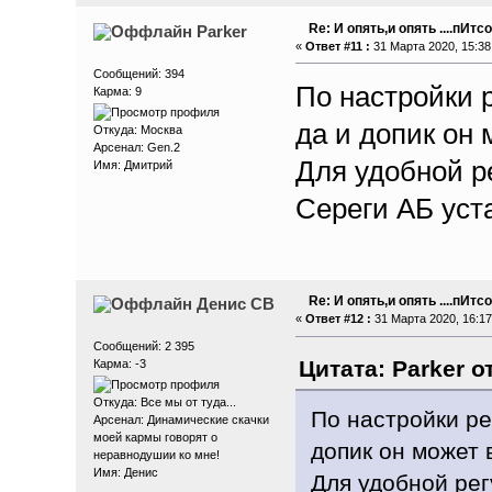
Re: И опять,и опять ....пИтсо
Parker
«
Ответ #11 :
31 Марта 2020, 15:38
Сообщений: 394
По настройки 
Карма: 9
да и допик он 
Откуда: Москва
Арсенал: Gen.2
Для удобной р
Имя: Дмитрий
Сереги АБ уст
Re: И опять,и опять ....пИтсо
Денис СВ
«
Ответ #12 :
31 Марта 2020, 16:17
Сообщений: 2 395
Цитата: Parker о
Карма: -3
Откуда: Все мы от туда...
По настройки ре
Арсенал: Динамические скачки
моей кармы говорят о
допик он может 
неравнодушии ко мне!
Имя: Денис
Для удобной ре