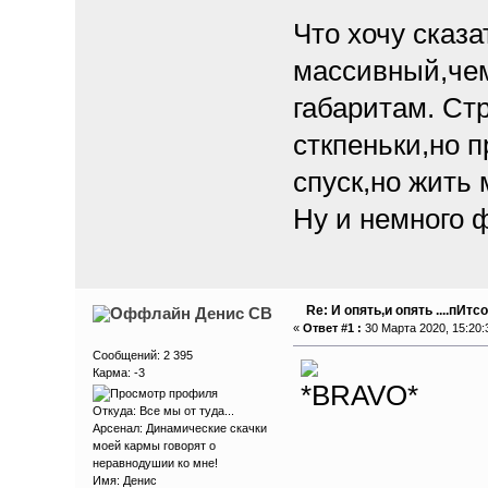
Что хочу сказа
массивный,чем
габаритам. Стр
сткпеньки,но 
спуск,но жить 
Ну и немного ф
Re: И опять,и опять ....пИтсо
Денис СВ
«
Ответ #1 :
30 Марта 2020, 15:20:
Сообщений: 2 395
Карма: -3
Откуда: Все мы от туда...
Арсенал: Динамические скачки
моей кармы говорят о
неравнодушии ко мне!
Имя: Денис