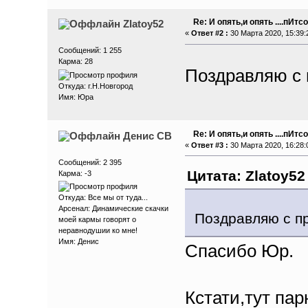
Re: И опять,и опять ....пИтсо
Zlatoy52
«
Ответ #2 :
30 Марта 2020, 15:39:
Сообщений: 1 255
Карма: 28
Поздравляю с
Откуда: г.Н.Новгород
Имя: Юра
Re: И опять,и опять ....пИтсо
Денис СВ
«
Ответ #3 :
30 Марта 2020, 16:28:
Сообщений: 2 395
Цитата: Zlatoy52
Карма: -3
Откуда: Все мы от туда...
Арсенал: Динамические скачки
Поздравляю с п
моей кармы говорят о
неравнодушии ко мне!
Имя: Денис
Спасибо Юр.
Кстати,тут пар