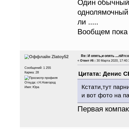
Один обычный 
однолямочный.
ли .....
Вообщем пока 
Re: И опять,и опять ....пИтсо
Zlatoy52
«
Ответ #6 :
30 Марта 2020, 17:40:
Сообщений: 1 255
Цитата: Денис СВ
Карма: 28
Откуда: г.Н.Новгород
Кстати,тут парн
Имя: Юра
и вот фото на п
Первая компак