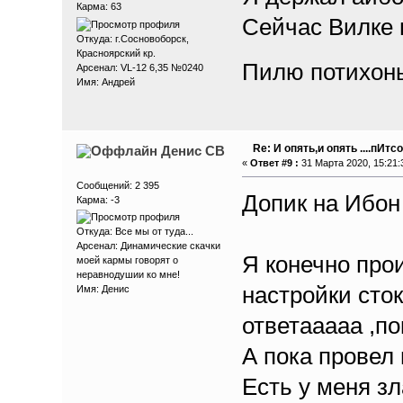
Карма: 63
Сейчас Вилке 
Откуда: г.Сосновоборск,
Красноярский кр.
Пилю потихонь
Арсенал: VL-12 6,35 №0240
Имя: Андрей
Re: И опять,и опять ....пИтсо
Денис СВ
«
Ответ #9 :
31 Марта 2020, 15:21:
Сообщений: 2 395
Допик на Ибон 
Карма: -3
Откуда: Все мы от туда...
Арсенал: Динамические скачки
Я конечно про
моей кармы говорят о
неравнодушии ко мне!
настройки сто
Имя: Денис
ответааааа ,по
А пока провел
Есть у меня з