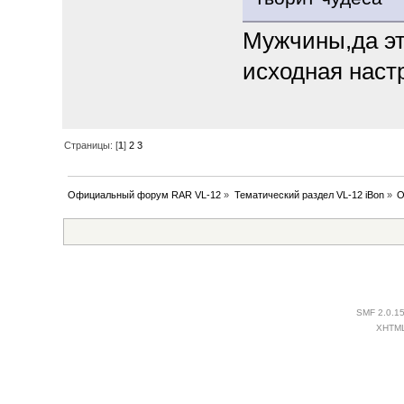
Мужчины,да эт
исходная наст
Страницы: [
1
]
2
3
Официальный форум RAR VL-12
»
Тематический раздел VL-12 iBon
»
О
SMF 2.0.1
XHTM