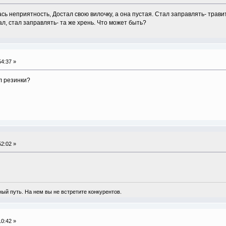
сь неприятность, Достал свою вилочку, а она пустая. Стал заправлять- трави
ал, стал заправлять- та же хрень. Что может быть?
4:37 »
л резинки?
2:02 »
ый путь. На нем вы не встретите конкурентов.
0:42 »