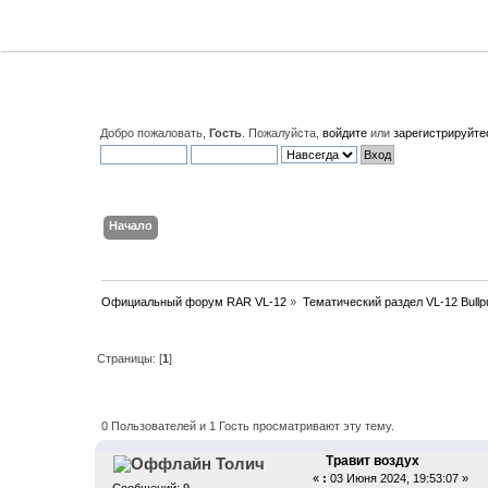
Добро пожаловать,
Гость
. Пожалуйста,
войдите
или
зарегистрируйте
Начало
Поиск
Вход
Регистрация
Официальный форум RAR VL-12
»
Тематический раздел VL-12 Bullp
Страницы: [
1
]
Автор
Тема: Травит воздух (Пр
0 Пользователей и 1 Гость просматривают эту тему.
Травит воздух
Толич
«
:
03 Июня 2024, 19:53:07 »