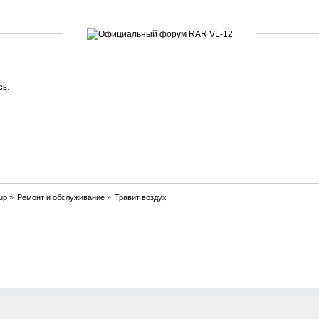
сь
.
up
»
Ремонт и обслуживание
»
Травит воздух
очитано 5531 раз)