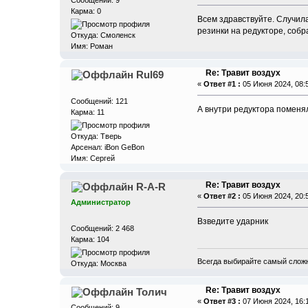
Сообщений: 9
Карма: 0
Всем здравствуйте. Случила
резинки на редукторе, собр
Откуда: Смоленск
Имя: Роман
Re: Травит воздух
Rul69
«
Ответ #1 :
05 Июня 2024, 08:5
Сообщений: 121
А внутри редуктора поменя
Карма: 11
Откуда: Тверь
Арсенал: iBon GeBon
Имя: Сергей
Re: Травит воздух
R-A-R
«
Ответ #2 :
05 Июня 2024, 20:5
Администратор
Взведите ударник
Сообщений: 2 468
Карма: 104
Всегда выбирайте самый сложн
Откуда: Москва
Re: Травит воздух
Толич
«
Ответ #3 :
07 Июня 2024, 16:1
Сообщений: 9