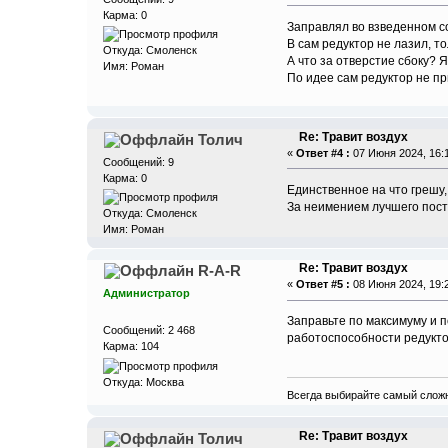
Карма: 0
Заправлял во взведенном с
В сам редуктор не лазил, т
Откуда: Смоленск
А что за отверстие сбоку? 
Имя: Роман
По идее сам редуктор не пр
Re: Травит воздух
Толич
«
Ответ #4 :
07 Июня 2024, 16:1
Сообщений: 9
Карма: 0
Единственное на что грешу, 
За неимением лучшего поста
Откуда: Смоленск
Имя: Роман
Re: Травит воздух
R-A-R
«
Ответ #5 :
08 Июня 2024, 19:2
Администратор
Заправьте по максимуму и п
Сообщений: 2 468
работоспособности редукто
Карма: 104
Откуда: Москва
Всегда выбирайте самый сложн
Re: Травит воздух
Толич