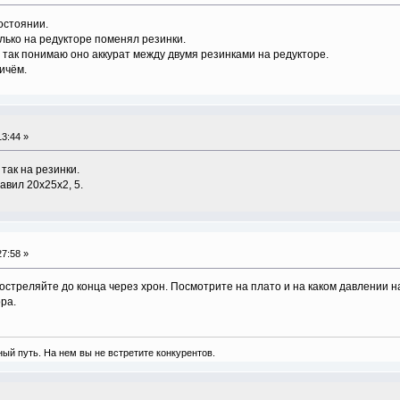
остоянии.
олько на редукторе поменял резинки.
Я так понимаю оно аккурат между двумя резинками на редукторе.
ичём.
3:44 »
так на резинки.
вил 20х25х2, 5.
7:58 »
остреляйте до конца через хрон. Посмотрите на плато и на каком давлении на
ра.
ый путь. На нем вы не встретите конкурентов.