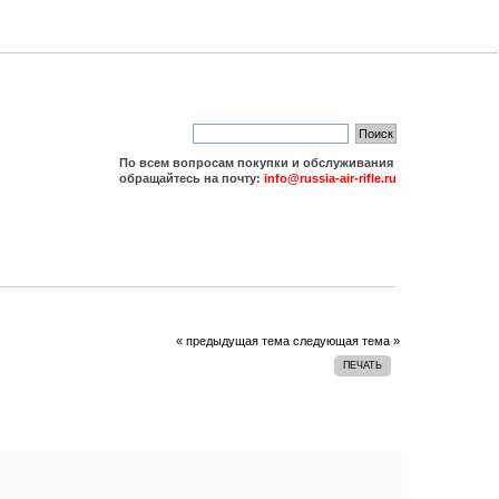
По всем вопросам покупки и обслуживания
обращайтесь на почту:
info@russia-air-rifle.ru
« предыдущая тема
следующая тема »
ПЕЧАТЬ
читано 318895 раз)