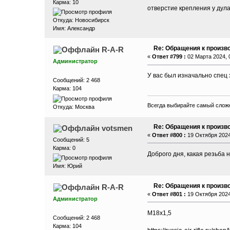
Карма: 10
отверстие крепления у дул
Откуда: Новосибирск
Имя: Александр
Re: Обращения к произво
R-A-R
«
Ответ #799 :
02 Марта 2024, 0
Администратор
У вас был изначально спец 
Сообщений: 2 468
Карма: 104
Всегда выбирайте самый сложн
Откуда: Москва
Re: Обращения к произво
votsmen
«
Ответ #800 :
19 Октября 2024,
Сообщений: 5
Карма: 0
Доброго дня, какая резьба 
Имя: Юрий
Re: Обращения к произво
R-A-R
«
Ответ #801 :
19 Октября 2024,
Администратор
М18х1,5
Сообщений: 2 468
Карма: 104