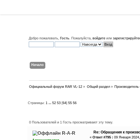
Добро пожаловать,
Гость
. Пожалуйста,
войдите
или
зарегистрируйте
Начало
Поиск
Вход
Регистрация
Официальный форум RAR VL-12
»
Общий раздел
»
Производитель o
Страницы:
1
...
52
53
[
54
]
55
56
Автор
Тема: Обращения к произ
0 Пользователей и 1 Гость просматривают эту тему.
Re: Обращения к произво
R-A-R
«
Ответ #795 :
09 Января 2024,