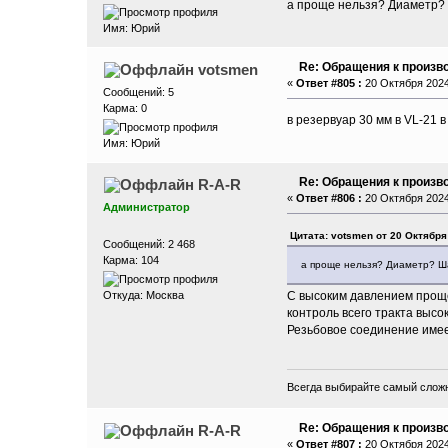
а проще нельзя? Диаметр?
Имя: Юрий
Re: Обращения к произво
votsmen
«
Ответ #805 :
20 Октября 2024,
Сообщений: 5
Карма: 0
в резервуар 30 мм в VL-21 
Имя: Юрий
Re: Обращения к произво
R-A-R
«
Ответ #806 :
20 Октября 2024,
Администратор
Цитата: votsmen от 20 Октября
Сообщений: 2 468
Карма: 104
а проще нельзя? Диаметр? Ш
С высоким давлением проще
Откуда: Москва
контроль всего тракта высо
Резьбовое соединение имее
Всегда выбирайте самый сложн
Re: Обращения к произво
R-A-R
«
Ответ #807 :
20 Октября 2024,