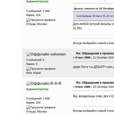
Администратор
Цитата: votsmen от 20 Октября
Сообщений: 2 468
Карма: 104
в резервуар 30 мм в VL-21 в
Для любой хитрой резьбы на
Откуда: Москва
21.RU
Всегда выбирайте самый сложн
Re: Обращения к произво
votsmen
«
Ответ #808 :
21 Октября 2024,
Сообщений: 5
Карма: 0
дядя Петя ты ДЕБИЛ? или ди
Имя: Юрий
Re: Обращения к произво
R-A-R
«
Ответ #809 :
23 Октября 2024,
Администратор
Вы, владельцы очка, все к О
Сообщений: 2 468
Карма: 104
Всегда выбирайте самый сложн
Откуда: Москва