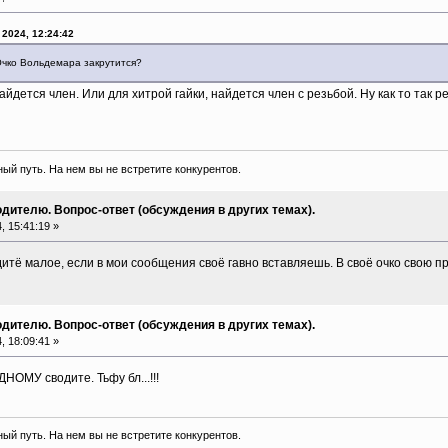
 2024, 12:24:42
 Очко Вольдемара закрутится?
йдется член. Или для хитрой гайки, найдется член с резьбой. Ну как то так 
ый путь. На нем вы не встретите конкурентов.
дителю. Вопрос-ответ (обсуждения в других темах).
 15:41:19 »
тё малое, если в мои сообщения своё гавно вставляешь. В своё очко свою п
дителю. Вопрос-ответ (обсуждения в других темах).
 18:09:41 »
ДНОМУ сводите. Тьфу бл...!!!
ый путь. На нем вы не встретите конкурентов.