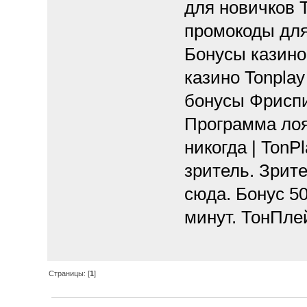
для новичков 
промокоды для 
Бонусы казино
казино Tonpla
бонусы Фрисп
Программа ло
никогда | TonP
зритель. Зрит
сюда. Бонус 50
минут. ТонПле
Страницы: [
1
]