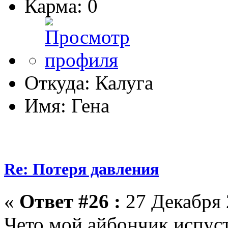
Карма: 0
Откуда: Калуга
Имя: Гена
Re: Потеря давления
«
Ответ #26 :
27 Декабря 
Чето,мой айбончик испуст