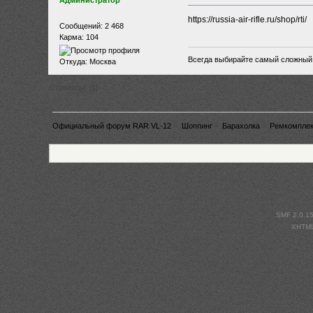
Администратор
https://russia-air-rifle.ru/shop/rti/
Сообщений: 2 468
Карма: 104
Всегда выбирайте самый сложный п
Откуда: Москва
Страницы: [
1
]
Официальный форум RAR VL-12
»
Шоппинг
»
Барахолка
»
Ремкомплек
SMF 2.0.1
XHTM