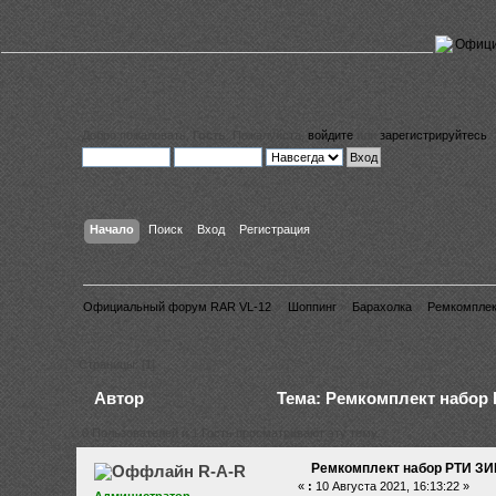
Добро пожаловать,
Гость
. Пожалуйста,
войдите
или
зарегистрируйтесь
.
Начало
Поиск
Вход
Регистрация
Официальный форум RAR VL-12
»
Шоппинг
»
Барахолка
»
Ремкомплек
Страницы: [
1
]
Автор
Тема: Ремкомплект набор 
0 Пользователей и 1 Гость просматривают эту тему.
Ремкомплект набор РТИ ЗИ
R-A-R
«
:
10 Августа 2021, 16:13:22 »