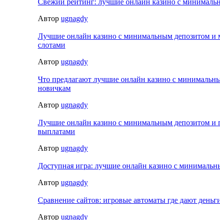
Свежий рейтинг: лучшие онлайн казино с минималь
Автор
ugnagdy
Лучшие онлайн казино с минимальным депозитом и
слотами
Автор
ugnagdy
Что предлагают лучшие онлайн казино с минимальн
новичкам
Автор
ugnagdy
Лучшие онлайн казино с минимальным депозитом и
выплатами
Автор
ugnagdy
Доступная игра: лучшие онлайн казино с минимальн
Автор
ugnagdy
Сравнение сайтов: игровые автоматы где дают деньг
Автор
ugnagdy