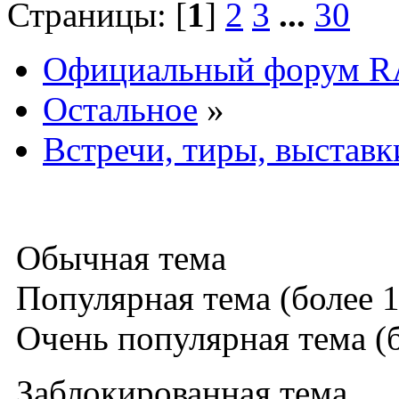
Страницы: [
1
]
2
3
...
30
Официальный форум R
Остальное
»
Встречи, тиры, выставки
Обычная тема
Популярная тема (более 1
Очень популярная тема (б
Заблокированная тема