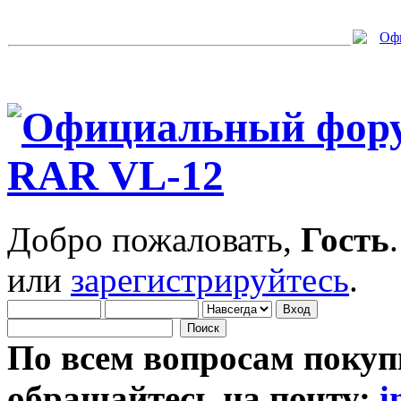
Добро пожаловать,
Гость
или
зарегистрируйтесь
.
По всем вопросам покуп
обращайтесь на почту:
i