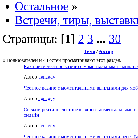
Остальное
»
Встречи, тиры, выставки
Страницы: [
1
]
2
3
...
30
Тема
/
Автор
0 Пользователей и 4 Гостей просматривают этот раздел.
Как найти честное казино с моментальными выплата
Автор
ugnagdy
Честное казино с моментальными выплатами для мо
Автор
ugnagdy
Свежий рейтинг: честное казино с моментальными 
онлайн
Автор
ugnagdy
Честное казино с моментальными выплатами через б