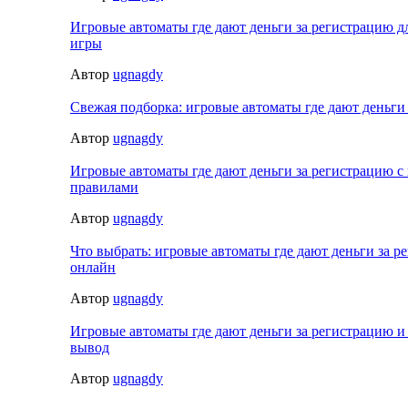
Игровые автоматы где дают деньги за регистрацию 
игры
Автор
ugnagdy
Свежая подборка: игровые автоматы где дают деньги
Автор
ugnagdy
Игровые автоматы где дают деньги за регистрацию с
правилами
Автор
ugnagdy
Что выбрать: игровые автоматы где дают деньги за р
онлайн
Автор
ugnagdy
Игровые автоматы где дают деньги за регистрацию и
вывод
Автор
ugnagdy