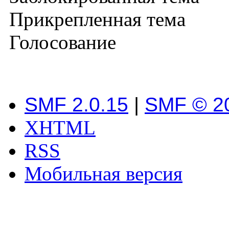
Прикрепленная тема
Голосование
SMF 2.0.15
|
SMF © 2
XHTML
RSS
Мобильная версия