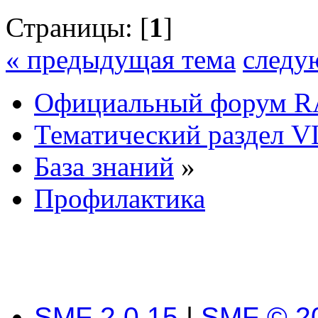
Страницы: [
1
]
« предыдущая тема
следу
Официальный форум R
Тематический раздел VL
База знаний
»
Профилактика
SMF 2.0.15
|
SMF © 2