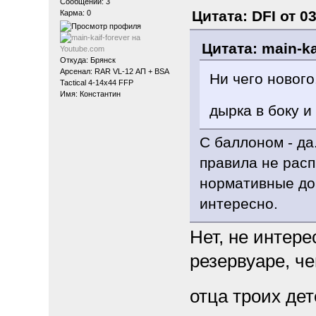
Сообщений: 3
Цитата: DFI от 0
Карма: 0
Цитата: main-ka
Откуда: Брянск
Арсенал: RAR VL-12 АП + BSA
Ни чего нового.
Tactical 4-14x44 FFP
Имя: Константин
дырка в боку и
С баллоном - да
правила не расп
нормативные док
интересно.
Нет, не интере
резервуаре, ч
отца троих де