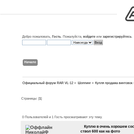
Добро пожаловать,
Гость
. Пожалуйста,
войдите
или
зарегистрируйтесь
.
Начало
Поиск
Вход
Регистрация
Официальный форум RAR VL-12
»
Шоппинг
»
Купля продажа винтовок
Страницы: [
1
]
Автор
Тема: Куплю в очень хорош
(Прочитано 1321 раз)
0 Пользователей и 1 Гость просматривают эту тему.
Куплю в очень хорошем сос
ствол 600 как на фото
НиколайФ