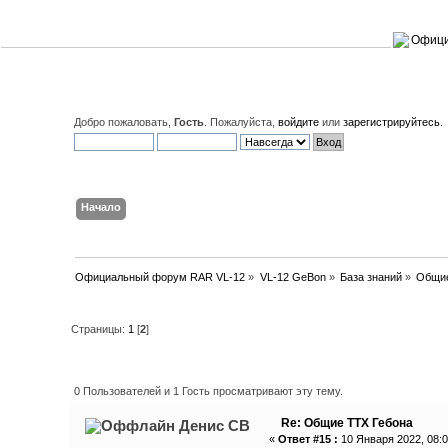
Добро пожаловать,
Гость
. Пожалуйста,
войдите
или
зарегистрируйтесь
.
Начало
Поиск
Вход
Регистрация
Официальный форум RAR VL-12
»
VL-12 GeBon
»
База знаний
»
Общие
Страницы:
1
[
2
]
Автор
Тема: Общие ТТХ Гебона (
0 Пользователей и 1 Гость просматривают эту тему.
Re: Общие ТТХ Гебона
Денис СВ
«
Ответ #15 :
10 Января 2022, 08:0