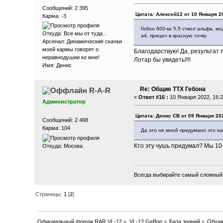
Сообщений: 2 395
Цитата: Алексей12 от 10 Января 20
Карма: -3
Гебон 600-ка 5,5 ствол альфа. мо
Откуда: Все мы от туда...
а4, прицел в красную точку
Арсенал: Динамические скачки
моей кармы говорят о
Благодарствую! Да, результат 
неравнодушии ко мне!
Лотар бы увидеть!!!!
Имя: Денис
Re: Общие ТТХ Гебона
R-A-R
«
Ответ #16 :
10 Января 2022, 16:2
Администратор
Цитата: Денис СВ от 09 Января 202
Сообщений: 2 468
Карма: 104
Да это не мной придумано это на
Кто эту чушь придумал? Мы 10 
Откуда: Москва
Всегда выбирайте самый сложный п
Страницы:
1
[
2
]
Официальный форум RAR VL-12
»
VL-12 GeBon
»
База знаний
»
Общие