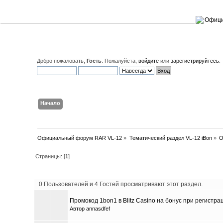
Добро пожаловать,
Гость
. Пожалуйста,
войдите
или
зарегистрируйтесь
.
Начало
Поиск
Вход
Регистрация
Официальный форум RAR VL-12
»
Тематический раздел VL-12 iBon
»
О
Страницы: [
1
]
Тема
/
Автор
0 Пользователей и 4 Гостей просматривают этот раздел.
Промокод 1bon1 в Blitz Casino на бонус при регистра
Автор
annasdfef